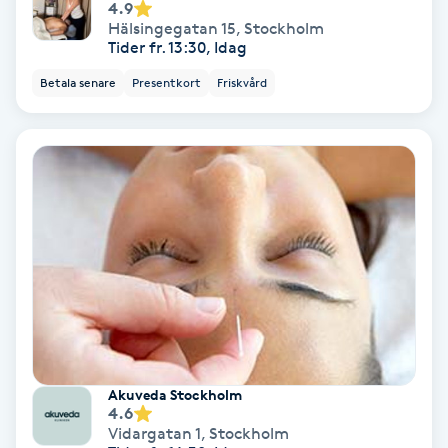
4.9
Fotmassage
Hälsingegatan 15
,
Stockholm
Tider fr. 13:30, Idag
Fotsvamp
Betala senare
Presentkort
Friskvård
Fotvård
Fransar
Fransborttagning
Fransfärgning
Fransförlängning
Akuveda Stockholm
4.6
Fransförlängning Megavolym
Vidargatan 1
,
Stockholm