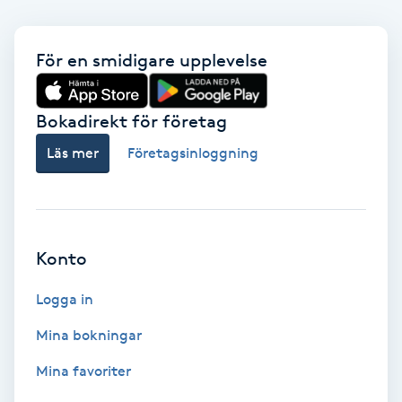
Medium
För en smidigare upplevelse
Megavolymfransar
Bokadirekt för företag
Melasma
Läs mer
Företagsinloggning
Mesoterapi
MicroPen
Konto
Microshading
Logga in
Mixfransar
Mina bokningar
N
Mina favoriter
Nagelförlängning