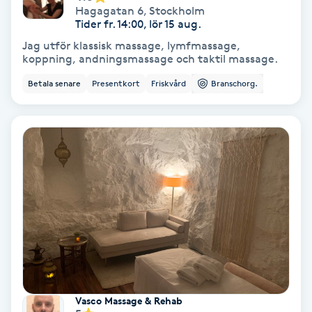
Color correction
Hagagatan 6
,
Stockholm
Tider fr. 14:00, lör 15 aug.
Jag utför klassisk massage, lymfmassage,
Cryoterapi
koppning, andningsmassage och taktil massage.
D
Betala senare
Presentkort
Friskvård
Branschorg.
Damklippning
Dermapen
Diamantslipning
E
Enzympeeling
Extensions
Vasco Massage & Rehab