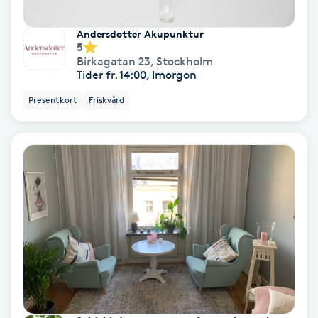
Koppningsmassage
Andersdotter Akupunktur
5
Birkagatan 23
,
Stockholm
Kosmetisk tatuering
Tider fr. 14:00, Imorgon
Presentkort
Friskvård
Kostrådgivning
Kroppsinpackning
Kroppspeeling
Käkledsbehandling
Kärlbehandling
L