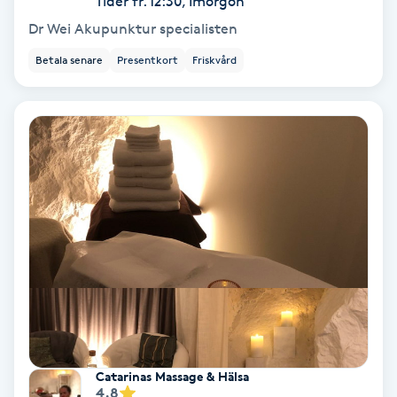
Tider fr. 12:30, Imorgon
Dr Wei Akupunktur specialisten
Bottenfärg
Betala senare
Presentkort
Friskvård
Brynformning
Brynfärgning
Brynplockning
Bröllopsuppsättning
C
Celluliter
Coachning
Catarinas Massage & Hälsa
4.8