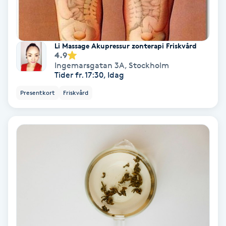
Keratinbehandling
Li Massage Akupressur zonterapi Friskvård
Kinesiologi
4.9
Ingemarsgatan 3A
,
Stockholm
Kinesisk medicin
Tider fr. 17:30, Idag
Presentkort
Friskvård
Kiropraktik
Klangmassage
Klippning
Klippning & Slingor
Klippning ungdom