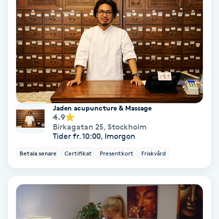
Hollywood Peel
Hot Stone Massage
Hot yoga
Hudföryngring
Jaden acupuncture & Massage
4.9
Huduppstramning
Birkagatan 25
,
Stockholm
Tider fr. 10:00, Imorgon
Hudvård
Betala senare
Certifikat
Presentkort
Friskvård
Hyaluronsyra
Hyperhidros