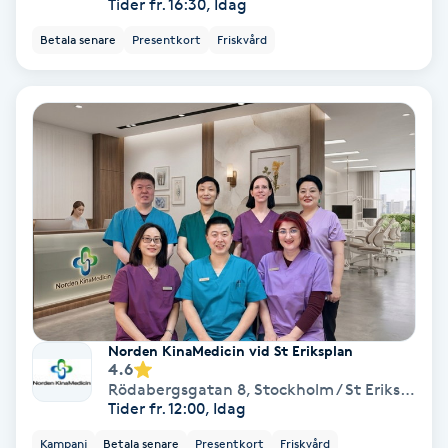
Tider fr. 16:30, Idag
Fransförlängning Volym
Betala senare
Presentkort
Friskvård
Fransk manikyr
Fransrengöring
Frekvensterapi
Friskvård
Friskvårdsmassage
Norden KinaMedicin vid St Eriksplan
Frisör
4.6
Rödabergsgatan 8
,
Stockholm / St Eriksplan / Vasastan
Tider fr. 12:00, Idag
Funktionsanalys
Kampanj
Betala senare
Presentkort
Friskvård