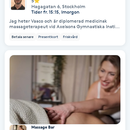
5
Extensions borttagning
Hagagatan 6
,
Stockholm
Tider fr. 15:15, Imorgon
Eyeliner-tatuering
Jag heter Vasco och är diplomerad medicinsk
massageterapeut vid Axelsons Gymnastiska Insti...
F
Betala senare
Presentkort
Friskvård
Face framing
Faceliftmassage
Fet hårbotten
Fettreducering
Fibromassage
Fillers
Massage Bar