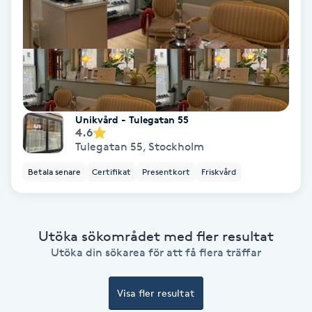
Lymfmassage
Läpptatuering
M
Makeup
Unikvård - Tulegatan 55
4.6
Manikyr & Pedikyr
Tulegatan 55
,
Stockholm
Betala senare
Certifikat
Presentkort
Friskvård
Massage
Medial vägledning
Utöka sökområdet med fler resultat
Utöka din sökarea för att få flera träffar
Medicinsk massage
Meditation
Visa fler resultat