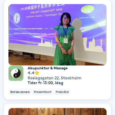
Gruppträning
Gua Sha-massage
H
Hatha Yoga
Headspa
Akupunktur & Massage
4.4
Healing
Roslagsgatan 22
,
Stockholm
Tider fr. 13:00, Idag
Herrklippning
Betala senare
Presentkort
Friskvård
HIFU