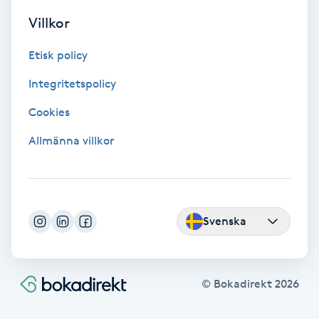
Villkor
Nagelvård
Etisk policy
Naglar borttagning
Integritetspolicy
Cookies
Naglar reparation
Allmänna villkor
Naprapati
Navelpiercing
Svenska
NBE-massage
Ny frisyr
© Bokadirekt
2026
O