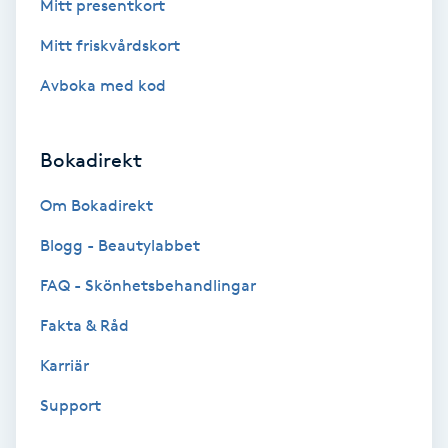
Mitt presentkort
Mitt friskvårdskort
Nagelförlängning akryl
Avboka med kod
Nagelförlängning gelé
Bokadirekt
Nagelförlängning glasfiber
Om Bokadirekt
Nagelförlängning silke
Blogg - Beautylabbet
Nagelförstärkning
FAQ - Skönhetsbehandlingar
Fakta & Råd
Nagelklippning
Karriär
Nagelsvamp
Support
Nageltrång