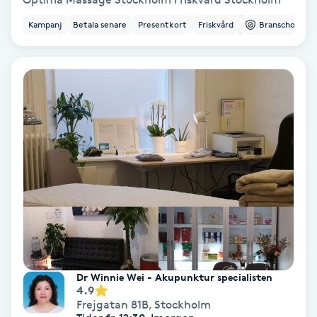
Ansiktsbehandling djuprengörande
Kampanj
Betala senare
Presentkort
Friskvård
Branschorg.
B
Babylights
Balayage
Bambumassage
Barber
Barnklippning
BIAB
Dr Winnie Wei - Akupunktur specialisten
4.9
Frejgatan 81B
,
Stockholm
Blowout