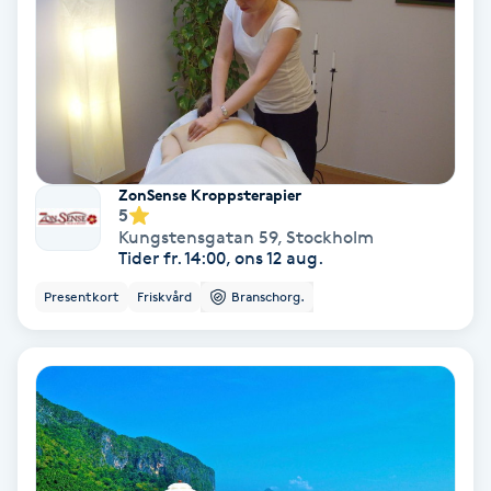
Hypnos
Hårborttagning
Hårbottenbehandling
ZonSense Kroppsterapier
Hårförlängning
5
Kungstensgatan 59
,
Stockholm
Tider fr. 14:00, ons 12 aug.
Hårvård
Presentkort
Friskvård
Branschorg.
Hälsa
Hälsprickor
I
Idrottsmassage