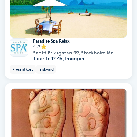
IPL
IPL hårborttagning
Paradise Spa Relax
4.7
IR-massage
Sankt Eriksgatan 99
,
Stockholm län
J
Tider fr. 12:45, Imorgon
Presentkort
Friskvård
Japansk massage
K
K18
Katun fransar
Kemisk peeling