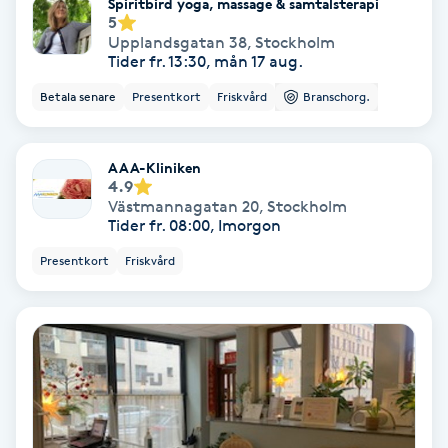
Laserbehandling
Spiritbird yoga, massage & samtalsterapi
5
Upplandsgatan 38
,
Stockholm
Lashlift Keratin
Tider fr. 13:30, mån 17 aug.
Betala senare
Presentkort
Friskvård
Branschorg.
LED-ljusterapi
AAA-Kliniken
Liktornar
4.9
Västmannagatan 20
,
Stockholm
Tider fr. 08:00, Imorgon
LPG
Presentkort
Friskvård
LPG-behandling
LPG-massage
Luggklippning