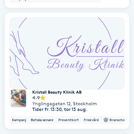
Färgning
Föning
G
Gel naglar
Gelenaglar
Gellack
Kristall Beauty Klinik AB
4.9
Gellack med förstärkning
Ynglingagatan 12
,
Stockholm
Tider fr. 13:30, tor 13 aug.
Gravidmassage
Kampanj
Betala senare
Presentkort
Friskvård
Branschorg.
Gravidyoga