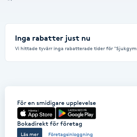
Alternativmedicin
Andningsmassage
Inga rabatter just nu
Ansiktslyft utan kirurgi
Vi hittade tyvärr inga rabatterade tider för "Sjukgymn
Aromamassage
Ashtanga Yoga
Ayurveda
För en smidigare upplevelse
Ayurvedisk Massage
Bokadirekt för företag
Ansiktsbehandling djuprengörande
Läs mer
Företagsinloggning
B