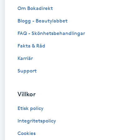
Om Bokadirekt
Brynformning
Blogg - Beautylabbet
Brynfärgning
FAQ - Skönhetsbehandlingar
Fakta & Råd
Brynplockning
Karriär
Bröllopsuppsättning
Support
C
Celluliter
Villkor
Etisk policy
Coachning
Integritetspolicy
Color correction
Cookies