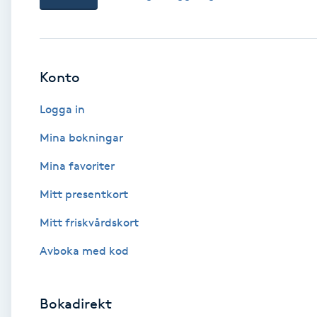
Babylights
Balayage
Konto
Logga in
Bambumassage
Mina bokningar
Barber
Mina favoriter
Barnklippning
Mitt presentkort
Mitt friskvårdskort
BIAB
Avboka med kod
Blowout
Bokadirekt
Bottenfärg