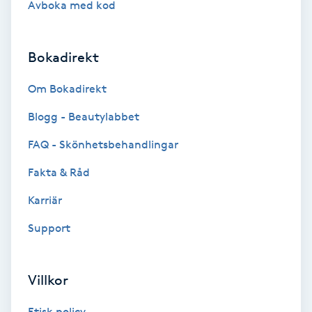
Avboka med kod
Brynformning
Bokadirekt
Brynfärgning
Om Bokadirekt
Brynplockning
Blogg - Beautylabbet
Bröllopsuppsättning
FAQ - Skönhetsbehandlingar
C
Fakta & Råd
Celluliter
Karriär
Support
Coachning
Color correction
Villkor
Etisk policy