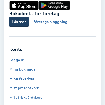
Babylights
Bokadirekt för företag
Balayage
Läs mer
Företagsinloggning
Bambumassage
Barber
Konto
Logga in
Barnklippning
Mina bokningar
BIAB
Mina favoriter
Blowout
Mitt presentkort
Mitt friskvårdskort
Bottenfärg