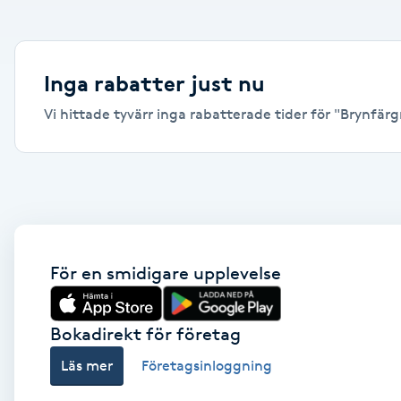
Alternativmedicin
Andningsmassage
Inga rabatter just nu
Vi hittade tyvärr inga rabatterade tider för "Brynfärgn
Ansiktslyft utan kirurgi
Aromamassage
Ashtanga Yoga
Ayurveda
För en smidigare upplevelse
Ayurvedisk Massage
Bokadirekt för företag
Läs mer
Företagsinloggning
Ansiktsbehandling djuprengörande
B