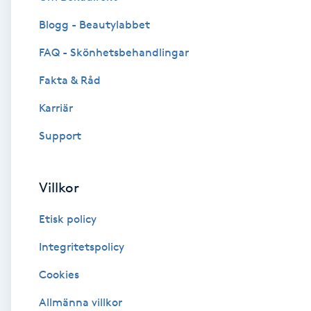
Blogg - Beautylabbet
Brynformning
FAQ - Skönhetsbehandlingar
Brynfärgning
Fakta & Råd
Brynplockning
Karriär
Support
Bröllopsuppsättning
C
Villkor
Celluliter
Etisk policy
Coachning
Integritetspolicy
Cookies
Color correction
Allmänna villkor