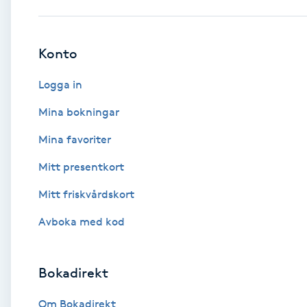
Babylights
Konto
Balayage
Logga in
Bambumassage
Mina bokningar
Mina favoriter
Barber
Mitt presentkort
Barnklippning
Mitt friskvårdskort
BIAB
Avboka med kod
Blowout
Bokadirekt
Bottenfärg
Om Bokadirekt