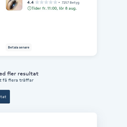
4.4
7257 Betyg
Tider fr. 11:00, lör 8 aug.
Betala senare
 fler resultat
 få flera träffar
ltat