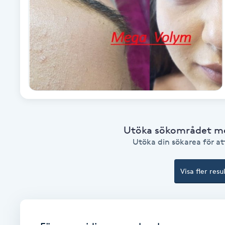
Alternativmedicin
Andningsmassage
Ansiktslyft utan kirurgi
Aromamassage
Ashtanga Yoga
Utöka sökområdet med
Utöka din sökarea för att
Ayurveda
Visa fler resu
Ayurvedisk Massage
Ansiktsbehandling djuprengörande
B