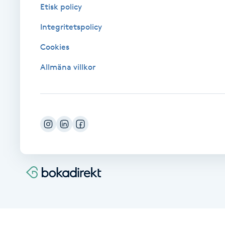
Cryoterapi
Etisk policy
D
Integritetspolicy
Damklippning
Cookies
Allmäna villkor
Dermapen
Diamantslipning
E
Enzympeeling
Extensions
Extensions borttagning