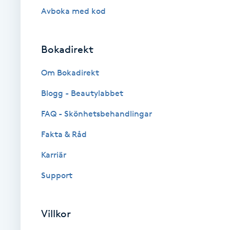
Avboka med kod
Brynformning
Bokadirekt
Brynfärgning
Om Bokadirekt
Brynplockning
Blogg - Beautylabbet
Bröllopsuppsättning
FAQ - Skönhetsbehandlingar
C
Fakta & Råd
Celluliter
Karriär
Support
Coachning
Color correction
Villkor