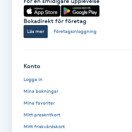
För en smidigare upplevelse
Babylights
Bokadirekt för företag
Balayage
Läs mer
Företagsinloggning
Bambumassage
Barber
Konto
Barnklippning
Logga in
Mina bokningar
BIAB
Mina favoriter
Blowout
Mitt presentkort
Mitt friskvårdskort
Bottenfärg