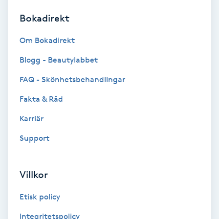
Bokadirekt
Brynformning
Om Bokadirekt
Brynfärgning
Blogg - Beautylabbet
Brynplockning
FAQ - Skönhetsbehandlingar
Fakta & Råd
Bröllopsuppsättning
C
Karriär
Support
Celluliter
Coachning
Villkor
Color correction
Etisk policy
Integritetspolicy