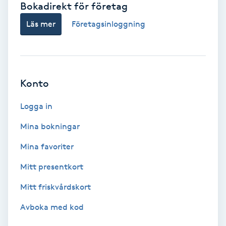
Bokadirekt för företag
Babylights
Läs mer
Företagsinloggning
Balayage
Bambumassage
Konto
Barber
Logga in
Mina bokningar
Barnklippning
Mina favoriter
BIAB
Mitt presentkort
Mitt friskvårdskort
Blowout
Avboka med kod
Bottenfärg