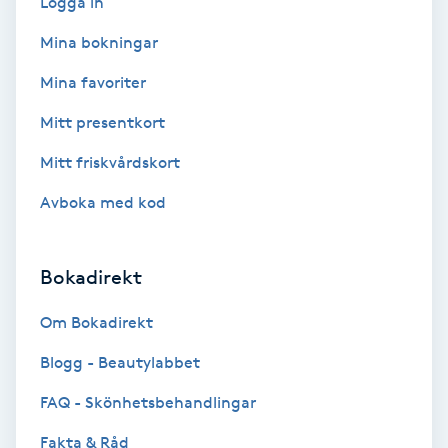
Logga in
Extensions borttagning
Mina bokningar
Eyeliner-tatuering
Mina favoriter
F
Mitt presentkort
Face framing
Mitt friskvårdskort
Faceliftmassage
Avboka med kod
Fet hårbotten
Bokadirekt
Fettreducering
Om Bokadirekt
Blogg - Beautylabbet
Fibromassage
FAQ - Skönhetsbehandlingar
Fillers
Fakta & Råd