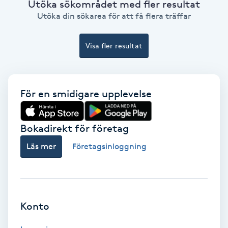
Utöka sökområdet med fler resultat
Color correction
Utöka din sökarea för att få flera träffar
Cryoterapi
Visa fler resultat
D
Damklippning
För en smidigare upplevelse
Dermapen
Bokadirekt för företag
Diamantslipning
Läs mer
Företagsinloggning
E
Enzympeeling
Extensions
Konto