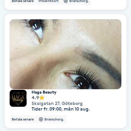
Betala senare
Presentkort
Branschorg.
Ansiktsbehandling djuprengörande
B
Babylights
Balayage
Bambumassage
Barber
Haga Beauty
Barnklippning
4.9
Skolgatan 27
,
Göteborg
Tider fr. 09:00, mån 10 aug.
BIAB
Betala senare
Branschorg.
Blowout