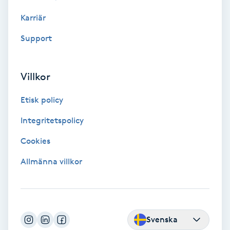
Fotmassage
Karriär
Support
Fotsvamp
Fotvård
Villkor
Etisk policy
Fransar
Integritetspolicy
Fransborttagning
Cookies
Fransfärgning
Allmänna villkor
Fransförlängning
Fransförlängning Megavolym
Svenska