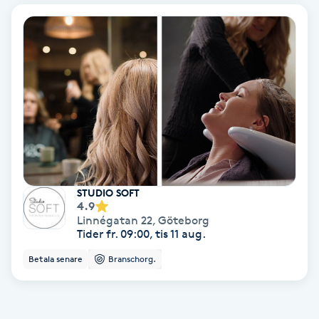
Bottenfärg
Brynformning
Brynfärgning
Brynplockning
Bröllopsuppsättning
STUDIO SOFT
4.9
C
Linnégatan 22
,
Göteborg
Tider fr. 09:00, tis 11 aug.
Celluliter
Betala senare
Branschorg.
Coachning