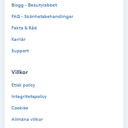
Cryoterapi
Blogg - Beautylabbet
D
FAQ - Skönhetsbehandlingar
Damklippning
Fakta & Råd
Karriär
Dermapen
Support
Diamantslipning
E
Villkor
Enzympeeling
Etisk policy
Extensions
Integritetspolicy
Cookies
Extensions borttagning
Allmäna villkor
Eyeliner-tatuering