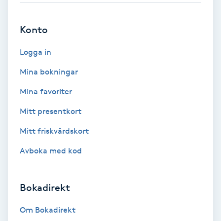
Brynformning
Konto
Brynfärgning
Logga in
Mina bokningar
Brynplockning
Mina favoriter
Bröllopsuppsättning
Mitt presentkort
C
Mitt friskvårdskort
Celluliter
Avboka med kod
Coachning
Bokadirekt
Color correction
Om Bokadirekt