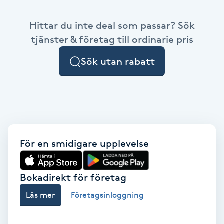
Babylights
Hittar du inte deal som passar? Sök
tjänster & företag till ordinarie pris
Balayage
Sök utan rabatt
Bambumassage
Barber
Barnklippning
För en smidigare upplevelse
BIAB
Bokadirekt för företag
Blowout
Läs mer
Företagsinloggning
Bottenfärg