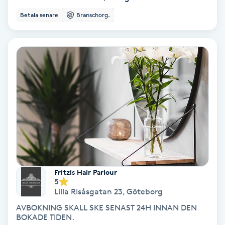
Color correction
Betala senare
Branschorg.
Cryoterapi
D
Damklippning
Dermapen
Diamantslipning
E
Enzympeeling
Fritzis Hair Parlour
5
Lilla Risåsgatan 23
,
Göteborg
Extensions
AVBOKNING SKALL SKE SENAST 24H INNAN DEN
BOKADE TIDEN.