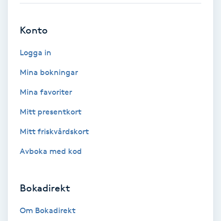
Fotmassage
Konto
Fotsvamp
Logga in
Fotvård
Mina bokningar
Mina favoriter
Fransar
Mitt presentkort
Fransborttagning
Mitt friskvårdskort
Avboka med kod
Fransfärgning
Fransförlängning
Bokadirekt
Fransförlängning Megavolym
Om Bokadirekt