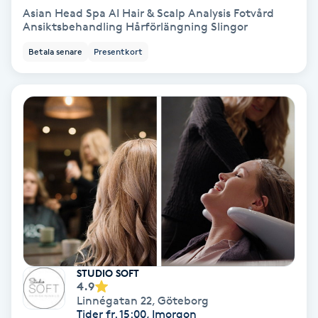
Asian Head Spa AI Hair & Scalp Analysis Fotvård
Ansiktsbehandling Hårförlängning Slingor
Bottenfärg
Betala senare
Presentkort
Brynformning
Brynfärgning
Brynplockning
Bröllopsuppsättning
C
Celluliter
STUDIO SOFT
4.9
Coachning
Linnégatan 22
,
Göteborg
Tider fr. 15:00, Imorgon