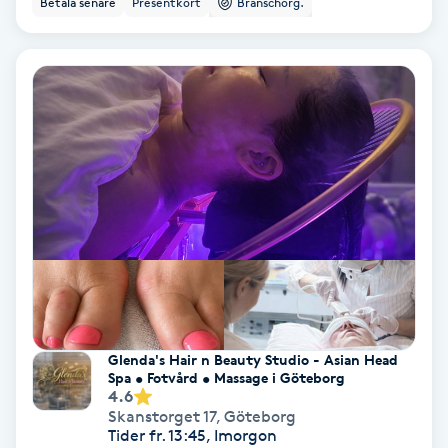
Betala senare
Presentkort
Branschorg.
Ansiktsbehandling djuprengörande
B
Babylights
Balayage
Bambumassage
Barber
Barnklippning
Glenda's Hair n Beauty Studio - Asian Head
Spa • Fotvård • Massage i Göteborg
BIAB
4.6
Skanstorget 17
,
Göteborg
Blowout
Tider fr. 13:45, Imorgon