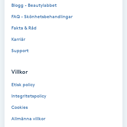
Blogg - Beautylabbet
Fransförlängning Volym
FAQ - Skönhetsbehandlingar
Fransk manikyr
Fakta & Råd
Karriär
Fransrengöring
Support
Frekvensterapi
Villkor
Friskvård
Etisk policy
Friskvårdsmassage
Integritetspolicy
Frisör
Cookies
Allmänna villkor
Funktionsanalys