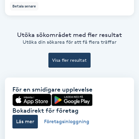
Extensions borttagning
Betala senare
Eyeliner-tatuering
F
Utöka sökområdet med fler resultat
Utöka din sökarea för att få flera träffar
Face framing
Visa fler resultat
Faceliftmassage
Fet hårbotten
För en smidigare upplevelse
Fettreducering
Bokadirekt för företag
Fibromassage
Läs mer
Företagsinloggning
Fillers