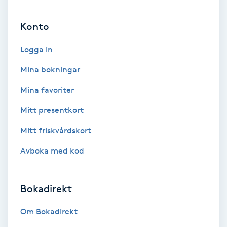
Ansiktsbehandling djuprengörande
Konto
B
Logga in
Babylights
Mina bokningar
Balayage
Mina favoriter
Bambumassage
Mitt presentkort
Mitt friskvårdskort
Barber
Avboka med kod
Barnklippning
Bokadirekt
BIAB
Om Bokadirekt
Blowout