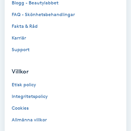
Blogg - Beautylabbet
Bottenfärg
FAQ - Skönhetsbehandlingar
Fakta & Råd
Brynformning
Karriär
Brynfärgning
Support
Brynplockning
Villkor
Bröllopsuppsättning
Etisk policy
C
Integritetspolicy
Celluliter
Cookies
Coachning
Allmänna villkor