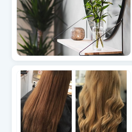
Babylights
Balayage
Bambumassage
Barber
Barnklippning
BIAB
Blowout
Bottenfärg