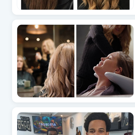
Brynformning
Brynfärgning
Brynplockning
Bröllopsuppsättning
C
Celluliter
Coachning
Color correction