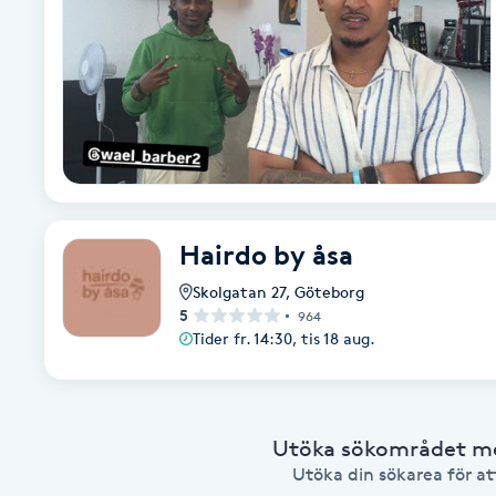
Cryoterapi
D
Damklippning
Dermapen
Diamantslipning
Hairdo by åsa
E
Skolgatan 27
,
Göteborg
Enzympeeling
5
964
Tider fr. 14:30, tis 18 aug.
Extensions
Extensions borttagning
Utöka sökområdet med
Utöka din sökarea för att