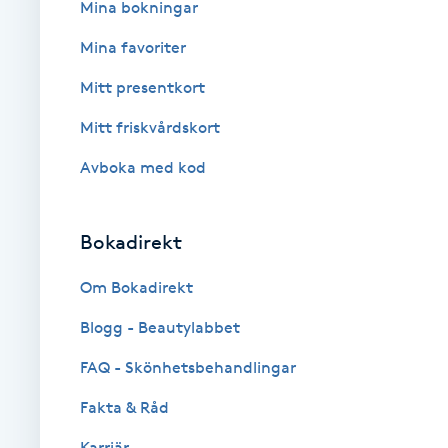
Mina bokningar
Fotsvamp
Mina favoriter
Fotvård
Mitt presentkort
Mitt friskvårdskort
Fransar
Avboka med kod
Fransborttagning
Bokadirekt
Fransfärgning
Om Bokadirekt
Fransförlängning
Blogg - Beautylabbet
Fransförlängning Megavolym
FAQ - Skönhetsbehandlingar
Fakta & Råd
Fransförlängning Volym
Karriär