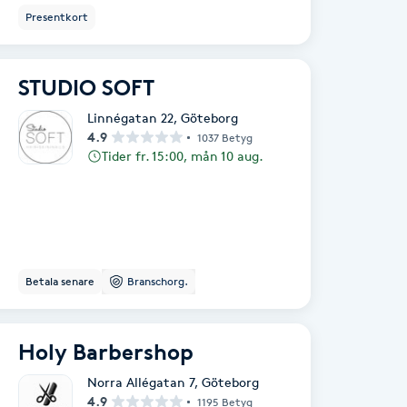
Presentkort
STUDIO SOFT
Linnégatan 22
,
Göteborg
4.9
1037 Betyg
Tider fr. 15:00, mån 10 aug.
Betala senare
Branschorg.
Holy Barbershop
Norra Allégatan 7
,
Göteborg
4.9
1195 Betyg