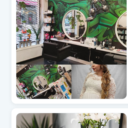
Alternativmedicin
Andningsmassage
Ansiktslyft utan kirurgi
Aromamassage
Ashtanga Yoga
Ayurveda
Ayurvedisk Massage
Ansiktsbehandling djuprengörande
B