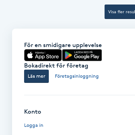
Eyeliner-tatuering
F
Visa fler resu
Face framing
Faceliftmassage
För en smidigare upplevelse
Fet hårbotten
Bokadirekt för företag
Fettreducering
Läs mer
Företagsinloggning
Fibromassage
Fillers
Konto
Logga in
Fotmassage