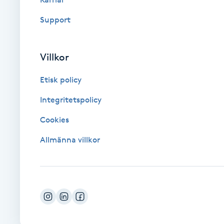
Fransk manikyr
Support
Fransrengöring
Villkor
Frekvensterapi
Etisk policy
Friskvård
Integritetspolicy
Cookies
Friskvårdsmassage
Allmänna villkor
Frisör
Funktionsanalys
Färgning