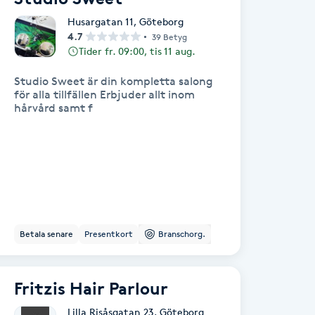
Husargatan 11
,
Göteborg
4.7
39 Betyg
Tider fr. 09:00, tis 11 aug.
Studio Sweet är din kompletta salong
för alla tillfällen Erbjuder allt inom
hårvård samt f
Betala senare
Presentkort
Branschorg.
Fritzis Hair Parlour
Lilla Risåsgatan 23
,
Göteborg