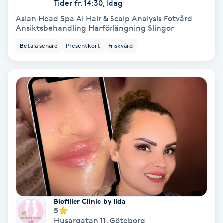
Tider fr. 14:30, Idag
Asian Head Spa AI Hair & Scalp Analysis Fotvård
Bottenfärg
Ansiktsbehandling Hårförlängning Slingor
Betala senare
Presentkort
Friskvård
Brynformning
Brynfärgning
Brynplockning
Bröllopsuppsättning
C
Celluliter
Coachning
Biofiller Clinic by Ilda
5
Husargatan 11
,
Göteborg