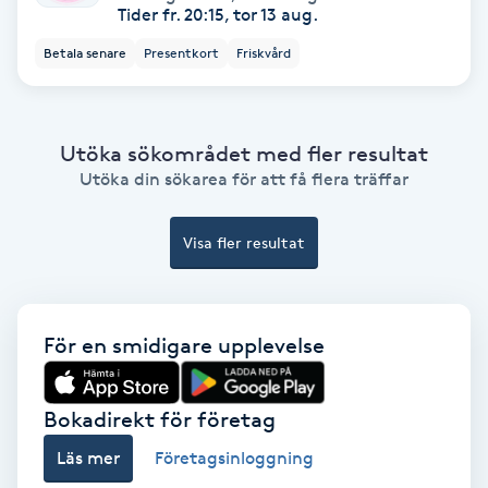
Color correction
Tider fr. 20:15, tor 13 aug.
Betala senare
Presentkort
Friskvård
Cryoterapi
D
Utöka sökområdet med fler resultat
Damklippning
Utöka din sökarea för att få flera träffar
Dermapen
Visa fler resultat
Diamantslipning
E
För en smidigare upplevelse
Enzympeeling
Bokadirekt för företag
Extensions
Läs mer
Företagsinloggning