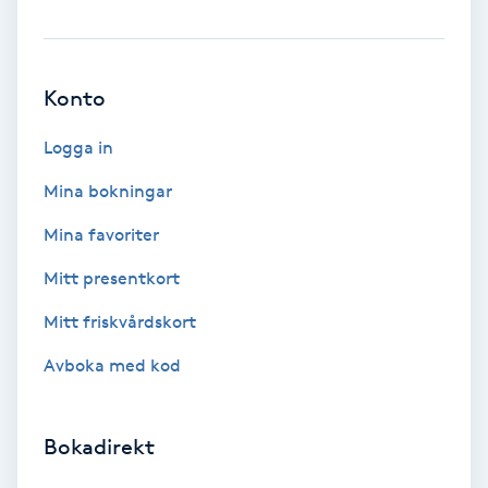
Extensions borttagning
Eyeliner-tatuering
Konto
F
Logga in
Face framing
Mina bokningar
Faceliftmassage
Mina favoriter
Fet hårbotten
Mitt presentkort
Mitt friskvårdskort
Fettreducering
Avboka med kod
Fibromassage
Bokadirekt
Fillers