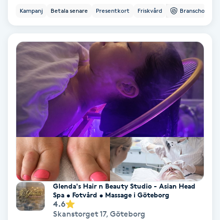
Ansiktsbehandling djuprengörande
Kampanj
Betala senare
Presentkort
Friskvård
Branschorg.
B
Babylights
Balayage
Bambumassage
Barber
Barnklippning
BIAB
Glenda's Hair n Beauty Studio - Asian Head
Spa • Fotvård • Massage i Göteborg
4.6
Blowout
Skanstorget 17
,
Göteborg