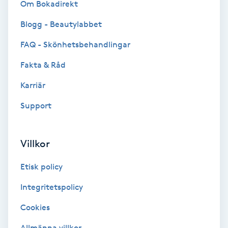
Om Bokadirekt
Fotmassage
Blogg - Beautylabbet
Fotsvamp
FAQ - Skönhetsbehandlingar
Fakta & Råd
Fotvård
Karriär
Fransar
Support
Fransborttagning
Villkor
Fransfärgning
Etisk policy
Fransförlängning
Integritetspolicy
Cookies
Fransförlängning Megavolym
Allmänna villkor