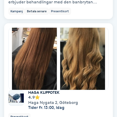
erbjuder behandlingar med den banbrytan...
Color correction
Kampanj
Betala senare
Presentkort
Cryoterapi
D
Damklippning
Dermapen
Diamantslipning
E
Enzympeeling
HAGA KLIPPOTEK
4.9
Haga Nygata 2
,
Göteborg
Extensions
Tider fr. 13:00, Idag
Presentkort