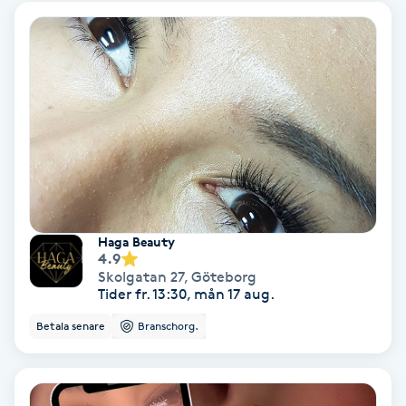
Fotmassage
Fotsvamp
Fotvård
Fransar
Fransborttagning
Haga Beauty
4.9
Skolgatan 27
,
Göteborg
Fransfärgning
Tider fr. 13:30, mån 17 aug.
Betala senare
Branschorg.
Fransförlängning
Fransförlängning Megavolym