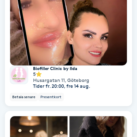
Fransförlängning Volym
Fransk manikyr
Fransrengöring
Frekvensterapi
Biofiller Clinic by Ilda
5
Friskvård
Husargatan 11
,
Göteborg
Tider fr. 20:00, fre 14 aug.
Friskvårdsmassage
Betala senare
Presentkort
Frisör
Funktionsanalys