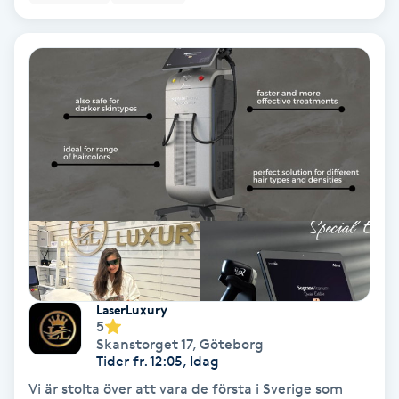
Bottenfärg
Brynformning
Brynfärgning
Brynplockning
Bröllopsuppsättning
C
Celluliter
LaserLuxury
5
Skanstorget 17
,
Göteborg
Coachning
Tider fr. 12:05, Idag
Vi är stolta över att vara de första i Sverige som