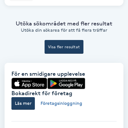
Gruppträning
Utöka sökområdet med fler resultat
Utöka din sökarea för att få flera träffar
Gua Sha-massage
H
Visa fler resultat
Hatha Yoga
Headspa
För en smidigare upplevelse
Healing
Bokadirekt för företag
Herrklippning
Läs mer
Företagsinloggning
HIFU