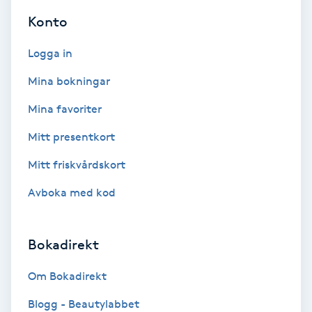
Hollywood Peel
Konto
Hot Stone Massage
Logga in
Mina bokningar
Hot yoga
Mina favoriter
Hudföryngring
Mitt presentkort
Mitt friskvårdskort
Huduppstramning
Avboka med kod
Hudvård
Bokadirekt
Hyaluronsyra
Om Bokadirekt
Hyperhidros
Blogg - Beautylabbet