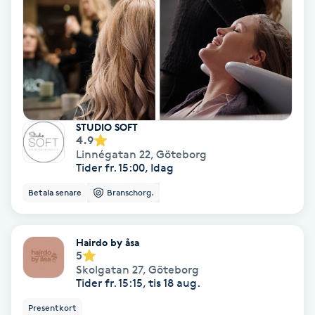
Färgning
Föning
G
Gel naglar
STUDIO SOFT
4.9
Linnégatan 22
,
Göteborg
Gelenaglar
Tider fr. 15:00, Idag
Betala senare
Branschorg.
Gellack
Gellack med förstärkning
Hairdo by åsa
5
Skolgatan 27
,
Göteborg
Gravidmassage
Tider fr. 15:15, tis 18 aug.
Presentkort
Gravidyoga