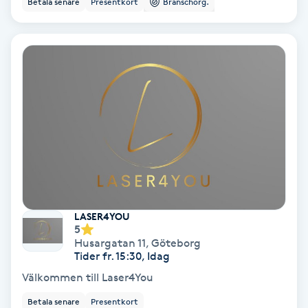
Betala senare
Presentkort
Branschorg.
Ansiktsbehandling djuprengörande
B
Babylights
Balayage
Bambumassage
Barber
LASER4YOU
Barnklippning
5
Husargatan 11
,
Göteborg
Tider fr. 15:30, Idag
BIAB
Välkommen till Laser4You
Blowout
Betala senare
Presentkort