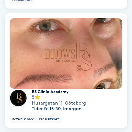
Extensions borttagning
Eyeliner-tatuering
F
Face framing
Faceliftmassage
Fet hårbotten
Fettreducering
BS Clinic Academy
5
Husargatan 11
,
Göteborg
Fibromassage
Tider fr. 15:30, Imorgon
Betala senare
Presentkort
Fillers