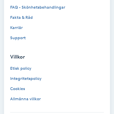
Hypnos
FAQ - Skönhetsbehandlingar
Fakta & Råd
Hårborttagning
Karriär
Hårbottenbehandling
Support
Hårförlängning
Villkor
Hårvård
Etisk policy
Hälsa
Integritetspolicy
Cookies
Hälsprickor
I
Allmänna villkor
Idrottsmassage