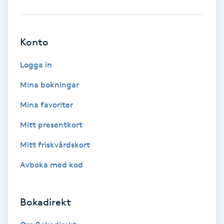
Ansiktsbehandling djuprengörande
B
Konto
Babylights
Logga in
Balayage
Mina bokningar
Mina favoriter
Bambumassage
Mitt presentkort
Barber
Mitt friskvårdskort
Barnklippning
Avboka med kod
BIAB
Bokadirekt
Blowout