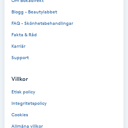
Om Bokadirekt
Blogg - Beautylabbet
Bottenfärg
FAQ - Skönhetsbehandlingar
Brynformning
Fakta & Råd
Brynfärgning
Karriär
Support
Brynplockning
Bröllopsuppsättning
Villkor
C
Etisk policy
Celluliter
Integritetspolicy
Cookies
Coachning
Allmäna villkor