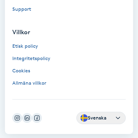
Fotmassage
Support
Fotsvamp
Villkor
Fotvård
Etisk policy
Integritetspolicy
Fransar
Cookies
Fransborttagning
Allmäna villkor
Fransfärgning
Fransförlängning
Svenska
Fransförlängning Megavolym