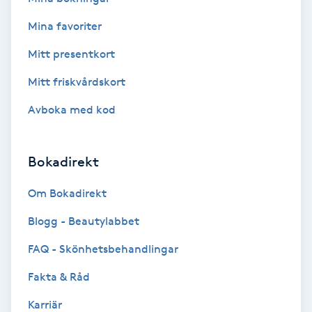
Extensions borttagning
Mina favoriter
Eyeliner-tatuering
Mitt presentkort
F
Mitt friskvårdskort
Face framing
Avboka med kod
Faceliftmassage
Bokadirekt
Fet hårbotten
Om Bokadirekt
Fettreducering
Blogg - Beautylabbet
FAQ - Skönhetsbehandlingar
Fibromassage
Fakta & Råd
Fillers
Karriär