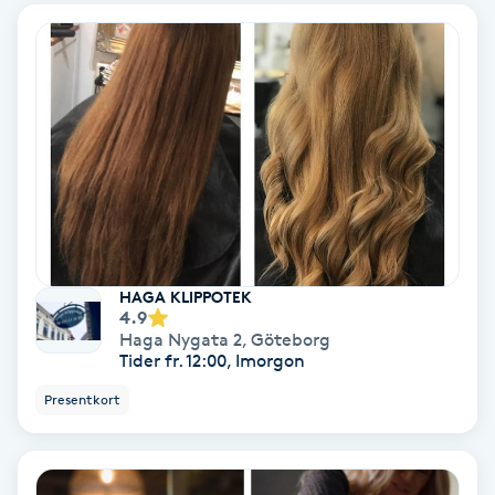
Ansiktsbehandling djuprengörande
B
Babylights
Balayage
Bambumassage
Barber
HAGA KLIPPOTEK
4.9
Haga Nygata 2
,
Göteborg
Barnklippning
Tider fr. 12:00, Imorgon
Presentkort
BIAB
Blowout