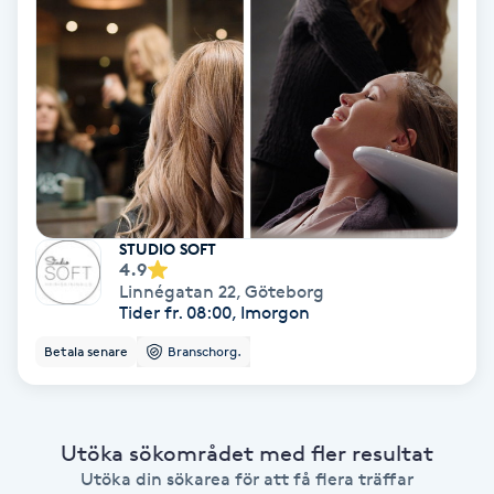
Bottenfärg
Brynformning
Brynfärgning
Brynplockning
STUDIO SOFT
4.9
Linnégatan 22
,
Göteborg
Bröllopsuppsättning
Tider fr. 08:00, Imorgon
C
Betala senare
Branschorg.
Celluliter
Coachning
Utöka sökområdet med fler resultat
Utöka din sökarea för att få flera träffar