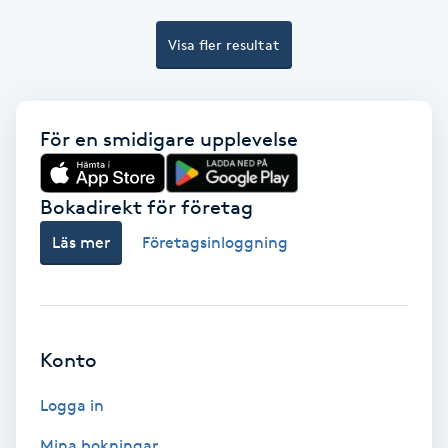
Color correction
Visa fler resultat
Cryoterapi
D
För en smidigare upplevelse
Damklippning
Dermapen
Bokadirekt för företag
Läs mer
Företagsinloggning
Diamantslipning
E
Enzympeeling
Konto
Extensions
Logga in
Mina bokningar