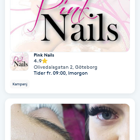
Bottenfärg
Brynformning
Brynfärgning
Pink Nails
4.9
Brynplockning
Olivedalsgatan 2
,
Göteborg
Tider fr. 09:00, Imorgon
Bröllopsuppsättning
Kampanj
C
Celluliter
Coachning