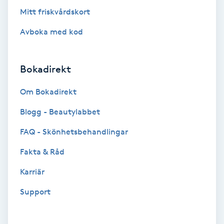
Mitt friskvårdskort
Fotmassage
Avboka med kod
Fotsvamp
Bokadirekt
Fotvård
Om Bokadirekt
Fransar
Blogg - Beautylabbet
Fransborttagning
FAQ - Skönhetsbehandlingar
Fakta & Råd
Fransfärgning
Karriär
Fransförlängning
Support
Fransförlängning Megavolym