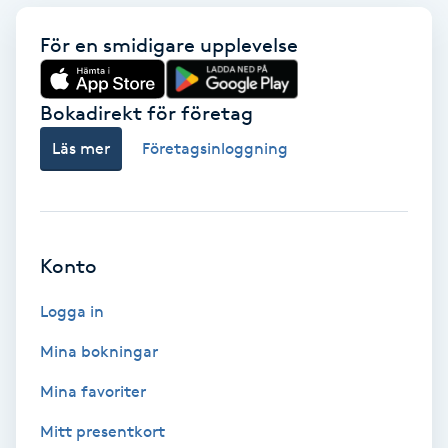
Extensions borttagning
För en smidigare upplevelse
Eyeliner-tatuering
F
Bokadirekt för företag
Face framing
Läs mer
Företagsinloggning
Faceliftmassage
Fet hårbotten
Konto
Fettreducering
Logga in
Mina bokningar
Fibromassage
Mina favoriter
Fillers
Mitt presentkort