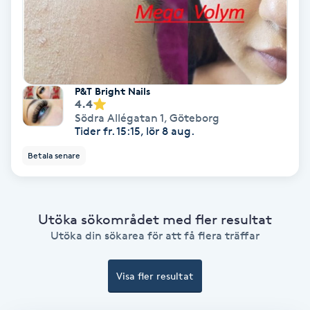
Color correction
Cryoterapi
D
P&T Bright Nails
Damklippning
4.4
Södra Allégatan 1
,
Göteborg
Tider fr. 15:15, lör 8 aug.
Dermapen
Betala senare
Diamantslipning
E
Utöka sökområdet med fler resultat
Enzympeeling
Utöka din sökarea för att få flera träffar
Extensions
Visa fler resultat