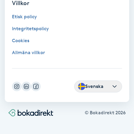
Villkor
Fransförlängning Volym
Etisk policy
Fransk manikyr
Integritetspolicy
Cookies
Fransrengöring
Allmäna villkor
Frekvensterapi
Friskvård
Svenska
Friskvårdsmassage
Frisör
© Bokadirekt
2026
Funktionsanalys