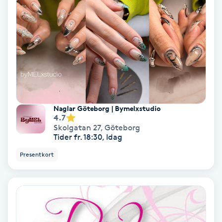
Ansiktsbehandling djuprengörande
B
Babylights
Balayage
Bambumassage
Naglar Göteborg | Bymelxstudio
4.7
Skolgatan 27
,
Göteborg
Barber
Tider fr. 18:30, Idag
Presentkort
Barnklippning
BIAB
Blowout