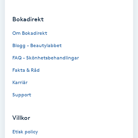
Brynformning
Bokadirekt
Brynfärgning
Om Bokadirekt
Brynplockning
Blogg - Beautylabbet
FAQ - Skönhetsbehandlingar
Bröllopsuppsättning
Fakta & Råd
C
Karriär
Celluliter
Support
Coachning
Villkor
Color correction
Etisk policy