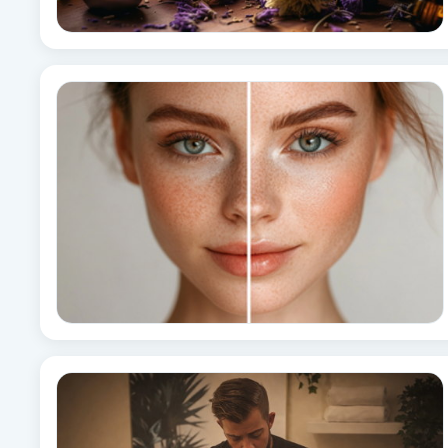
Brynformning
Brynfärgning
Brynplockning
Bröllopsuppsättning
C
Celluliter
Coachning
Color correction