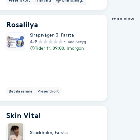
Presentkort
Friskvård
Branschorg.
map view
Rosalilya
Sirapsvägen 3
,
Farsta
4.9
486 Betyg
Tider fr. 09:00, Imorgon
Betala senare
Presentkort
Skin Vital
Stockholm
,
Farsta