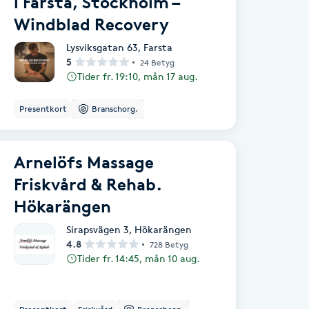
i Farsta, Stockholm –
Windblad Recovery
Lysviksgatan 63
,
Farsta
5
24 Betyg
Tider fr. 19:10, mån 17 aug.
Presentkort
Branschorg.
Arnelöfs Massage
Friskvård & Rehab.
Hökarängen
Sirapsvägen 3
,
Hökarängen
4.8
728 Betyg
Tider fr. 14:45, mån 10 aug.