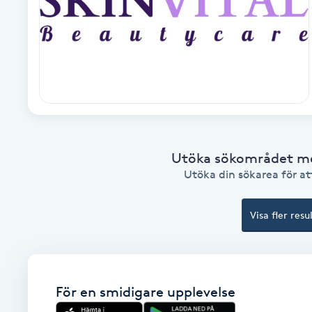
Fotsvamp
Fotvård
Fransar
Fransborttagning
Utöka sökområdet med
Utöka din sökarea för att
Fransfärgning
Fransförlängning
Visa fler resu
Fransförlängning Megavolym
För en smidigare upplevelse
Fransförlängning Volym