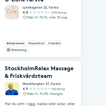
Lysviksgatan 22
,
Farsta
4.8
2530 Betyg
Tider fr. 13:15, mån 10 aug.
Betala senare
Presentkort
Friskvård
Branschorg.
StockholmRelax Massage
& Friskvårdsteam
Munkforsplan 37
,
Farsta
4.9
582 Betyg
Tider fr. 15:30, Imorgon
Har du ont i rygg, nacke eller axlar, eller