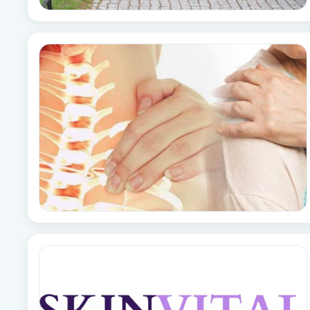
Eyeliner-tatuering
F
Face framing
Faceliftmassage
Fet hårbotten
Fettreducering
Fibromassage
Fillers
Fotmassage