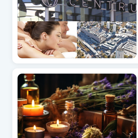
Babylights
Balayage
Bambumassage
Barber
Barnklippning
BIAB
Blowout
Bottenfärg