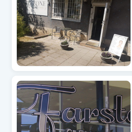
Alternativmedicin
Andningsmassage
Ansiktslyft utan kirurgi
Aromamassage
Ashtanga Yoga
Ayurveda
Ayurvedisk Massage
Ansiktsbehandling djuprengörande
B