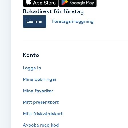
Fransk manikyr
Bokadirekt för företag
Läs mer
Företagsinloggning
Fransrengöring
Frekvensterapi
Konto
Friskvård
Logga in
Friskvårdsmassage
Mina bokningar
Frisör
Mina favoriter
Mitt presentkort
Funktionsanalys
Mitt friskvårdskort
Färgning
Avboka med kod