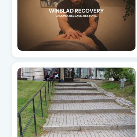
Cryoterapi
D
Damklippning
Dermapen
Diamantslipning
E
Enzympeeling
Extensions
Extensions borttagning