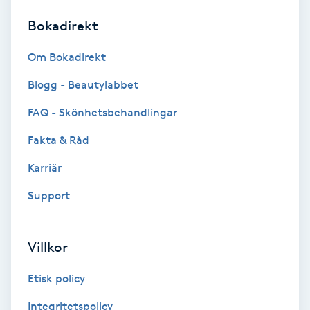
Bokadirekt
Brynformning
Om Bokadirekt
Brynfärgning
Blogg - Beautylabbet
Brynplockning
FAQ - Skönhetsbehandlingar
Fakta & Råd
Bröllopsuppsättning
C
Karriär
Support
Celluliter
Coachning
Villkor
Color correction
Etisk policy
Integritetspolicy