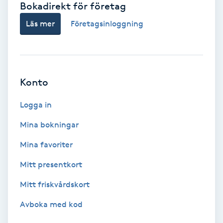
Bokadirekt för företag
Babylights
Läs mer
Företagsinloggning
Balayage
Bambumassage
Konto
Barber
Logga in
Mina bokningar
Barnklippning
Mina favoriter
BIAB
Mitt presentkort
Mitt friskvårdskort
Blowout
Avboka med kod
Bottenfärg