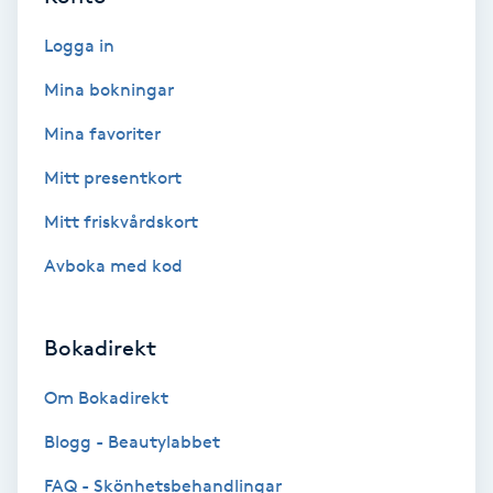
Ansiktsbehandling djuprengörande
Logga in
B
Mina bokningar
Babylights
Mina favoriter
Balayage
Mitt presentkort
Mitt friskvårdskort
Bambumassage
Avboka med kod
Barber
Bokadirekt
Barnklippning
Om Bokadirekt
BIAB
Blogg - Beautylabbet
Blowout
FAQ - Skönhetsbehandlingar