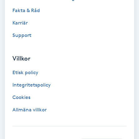
Fakta & Råd
Bottenfärg
Karriär
Brynformning
Support
Brynfärgning
Villkor
Brynplockning
Etisk policy
Bröllopsuppsättning
Integritetspolicy
C
Cookies
Celluliter
Allmäna villkor
Coachning