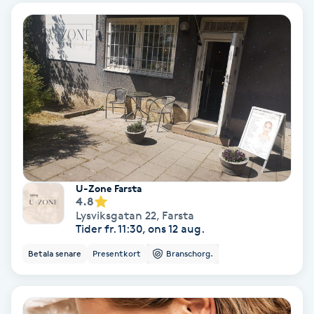
Ansiktsbehandling djuprengörande
B
Babylights
Balayage
Bambumassage
Barber
U-Zone Farsta
4.8
Lysviksgatan 22
,
Farsta
Barnklippning
Tider fr. 11:30, ons 12 aug.
Betala senare
Presentkort
Branschorg.
BIAB
Blowout