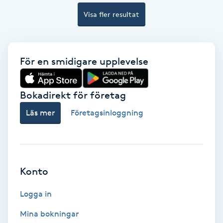
Color correction
Visa fler resultat
Cryoterapi
D
För en smidigare upplevelse
Damklippning
Bokadirekt för företag
Dermapen
Läs mer
Företagsinloggning
Diamantslipning
E
Enzympeeling
Konto
Logga in
Extensions
Mina bokningar