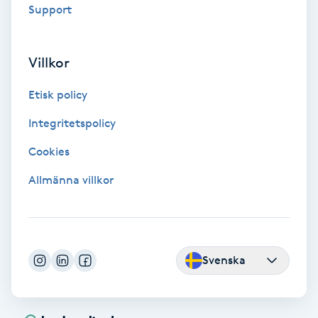
Support
Fotmassage
Fotsvamp
Villkor
Etisk policy
Fotvård
Integritetspolicy
Fransar
Cookies
Fransborttagning
Allmänna villkor
Fransfärgning
Fransförlängning
Svenska
Fransförlängning Megavolym