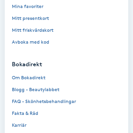
Extensions borttagning
Mina favoriter
Eyeliner-tatuering
Mitt presentkort
F
Mitt friskvårdskort
Face framing
Avboka med kod
Faceliftmassage
Bokadirekt
Fet hårbotten
Om Bokadirekt
Blogg - Beautylabbet
Fettreducering
FAQ - Skönhetsbehandlingar
Fibromassage
Fakta & Råd
Fillers
Karriär