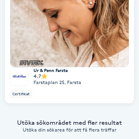
Bottenfärg
Brynformning
Brynfärgning
Brynplockning
Ur & Penn Farsta
4.7
Farstaplan 25
,
Farsta
Bröllopsuppsättning
C
Certifikat
Celluliter
Utöka sökområdet med fler resultat
Coachning
Utöka din sökarea för att få flera träffar