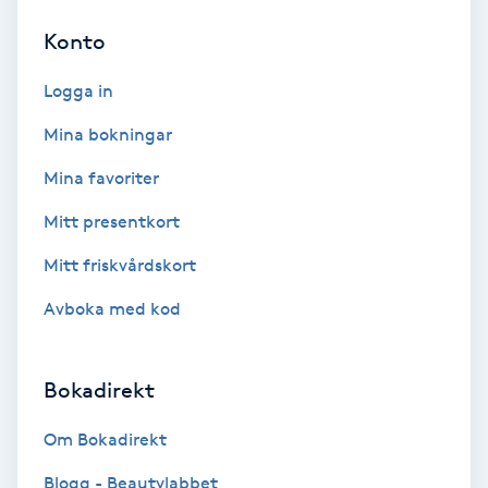
Color correction
Konto
Cryoterapi
Logga in
D
Mina bokningar
Damklippning
Mina favoriter
Mitt presentkort
Dermapen
Mitt friskvårdskort
Diamantslipning
Avboka med kod
E
Enzympeeling
Bokadirekt
Extensions
Om Bokadirekt
Blogg - Beautylabbet