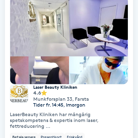
Ansiktsbehandling djuprengörande
B
Babylights
Balayage
Bambumassage
Barber
Laser Beauty Kliniken
4.6
Munkforsplan 33
,
Farsta
Barnklippning
Tider fr. 14:45, Imorgon
LaserBeauty Kliniken har mångårig
BIAB
spetskompetens & expertis inom laser,
fettreducering ...
Blowout
Betala senare
Presentkort
Friskvård