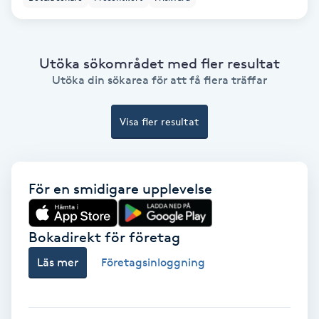
Bottenfärg
Utöka sökområdet med fler resultat
Brynformning
Utöka din sökarea för att få flera träffar
Brynfärgning
Visa fler resultat
Brynplockning
För en smidigare upplevelse
Bröllopsuppsättning
C
Bokadirekt för företag
Celluliter
Läs mer
Företagsinloggning
Coachning