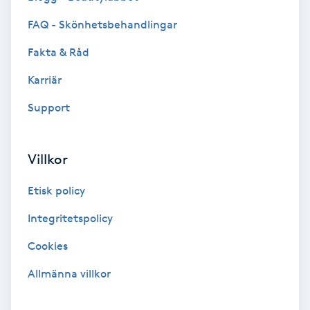
Extensions borttagning
FAQ - Skönhetsbehandlingar
Eyeliner-tatuering
Fakta & Råd
F
Karriär
Face framing
Support
Faceliftmassage
Villkor
Fet hårbotten
Etisk policy
Fettreducering
Integritetspolicy
Cookies
Fibromassage
Allmänna villkor
Fillers