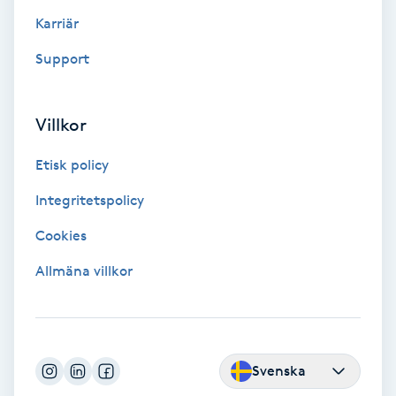
Color correction
Karriär
Support
Cryoterapi
D
Villkor
Damklippning
Etisk policy
Dermapen
Integritetspolicy
Diamantslipning
Cookies
E
Allmäna villkor
Enzympeeling
Extensions
Svenska