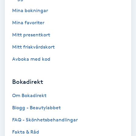
Mina bokningar
Bottenfärg
Mina favoriter
Brynformning
Mitt presentkort
Mitt friskvårdskort
Brynfärgning
Avboka med kod
Brynplockning
Bokadirekt
Bröllopsuppsättning
C
Om Bokadirekt
Celluliter
Blogg - Beautylabbet
FAQ - Skönhetsbehandlingar
Coachning
Fakta & Råd