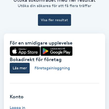
Ansiktsbehandling djuprengörande
Utöka din sökarea för att få flera träffar
B
Visa fler resultat
Babylights
Balayage
För en smidigare upplevelse
Bambumassage
Bokadirekt för företag
Barber
Läs mer
Företagsinloggning
Barnklippning
BIAB
Konto
Blowout
Logga in