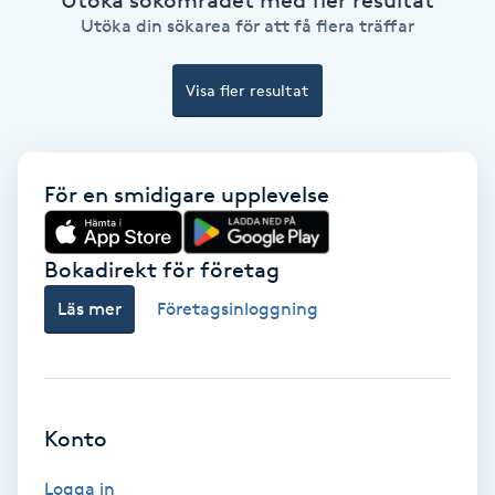
Ansiktsbehandling djuprengörande
Utöka din sökarea för att få flera träffar
B
Visa fler resultat
Babylights
Balayage
För en smidigare upplevelse
Bambumassage
Bokadirekt för företag
Barber
Läs mer
Företagsinloggning
Barnklippning
BIAB
Konto
Blowout
Logga in