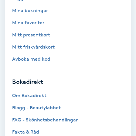
Mina bokningar
Bottenfärg
Mina favoriter
Brynformning
Mitt presentkort
Mitt friskvårdskort
Brynfärgning
Avboka med kod
Brynplockning
Bokadirekt
Bröllopsuppsättning
C
Om Bokadirekt
Celluliter
Blogg - Beautylabbet
FAQ - Skönhetsbehandlingar
Coachning
Fakta & Råd