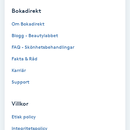
Bokadirekt
Brynformning
Om Bokadirekt
Brynfärgning
Blogg - Beautylabbet
Brynplockning
FAQ - Skönhetsbehandlingar
Fakta & Råd
Bröllopsuppsättning
C
Karriär
Support
Celluliter
Coachning
Villkor
Color correction
Etisk policy
Integritetspolicy