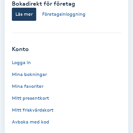
Bokadirekt för företag
Babylights
Läs mer
Företagsinloggning
Balayage
Bambumassage
Konto
Barber
Logga in
Mina bokningar
Barnklippning
Mina favoriter
BIAB
Mitt presentkort
Mitt friskvårdskort
Blowout
Avboka med kod
Bottenfärg