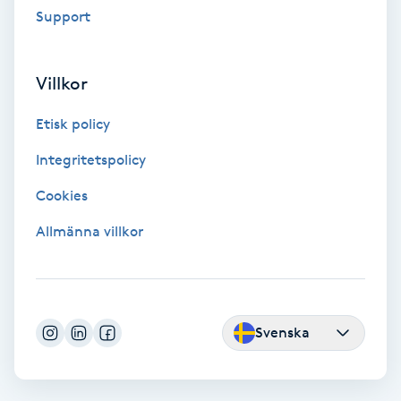
Support
Fotmassage
Fotsvamp
Villkor
Etisk policy
Fotvård
Integritetspolicy
Fransar
Cookies
Fransborttagning
Allmänna villkor
Fransfärgning
Fransförlängning
Svenska
Fransförlängning Megavolym