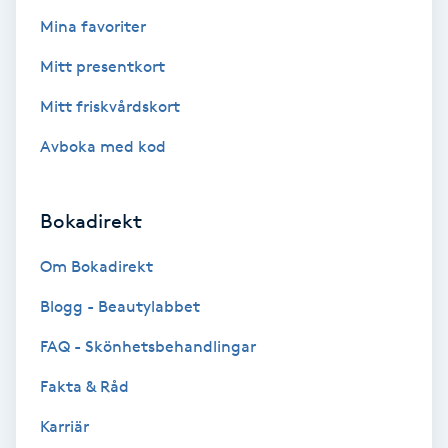
Extensions borttagning
Mina favoriter
Eyeliner-tatuering
Mitt presentkort
F
Mitt friskvårdskort
Face framing
Avboka med kod
Faceliftmassage
Bokadirekt
Fet hårbotten
Om Bokadirekt
Blogg - Beautylabbet
Fettreducering
FAQ - Skönhetsbehandlingar
Fibromassage
Fakta & Råd
Fillers
Karriär