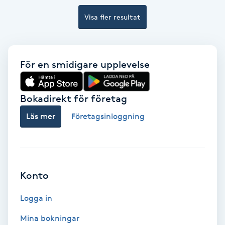
Color correction
Visa fler resultat
Cryoterapi
D
För en smidigare upplevelse
Damklippning
Bokadirekt för företag
Dermapen
Läs mer
Företagsinloggning
Diamantslipning
E
Enzympeeling
Konto
Logga in
Extensions
Mina bokningar