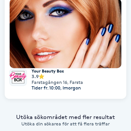
Bottenfärg
Brynformning
Brynfärgning
Brynplockning
Your Beauty Box
3.9
Bröllopsuppsättning
Farstagången 16
,
Farsta
C
Tider fr. 10:00, Imorgon
Celluliter
Utöka sökområdet med fler resultat
Coachning
Utöka din sökarea för att få flera träffar