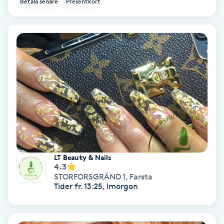
Betala senare
Presentkort
Ansiktsbehandling djuprengörande
B
Babylights
Balayage
Bambumassage
Barber
LT Beauty & Nails
Barnklippning
4.3
STORFORSGRÄND 1
,
Farsta
Tider fr. 13:25, Imorgon
BIAB
Blowout