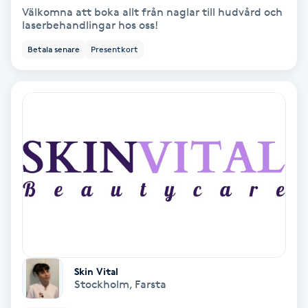
Extensions borttagning
Välkomna att boka allt från naglar till hudvård och
laserbehandlingar hos oss!
Eyeliner-tatuering
Betala senare
Presentkort
F
Face framing
Faceliftmassage
Fet hårbotten
Fettreducering
Fibromassage
Skin Vital
Stockholm
,
Farsta
Fillers