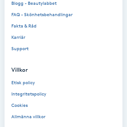
Blogg - Beautylabbet
Färgning
FAQ - Skönhetsbehandlingar
Föning
Fakta & Råd
G
Karriär
Gel naglar
Support
Gelenaglar
Villkor
Gellack
Etisk policy
Integritetspolicy
Gellack med förstärkning
Cookies
Gravidmassage
Allmänna villkor
Gravidyoga