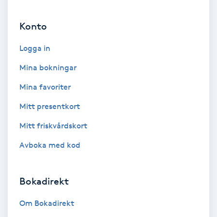
Fransförlängning Volym
Konto
Fransk manikyr
Logga in
Mina bokningar
Fransrengöring
Mina favoriter
Frekvensterapi
Mitt presentkort
Friskvård
Mitt friskvårdskort
Avboka med kod
Friskvårdsmassage
Frisör
Bokadirekt
Om Bokadirekt
Funktionsanalys