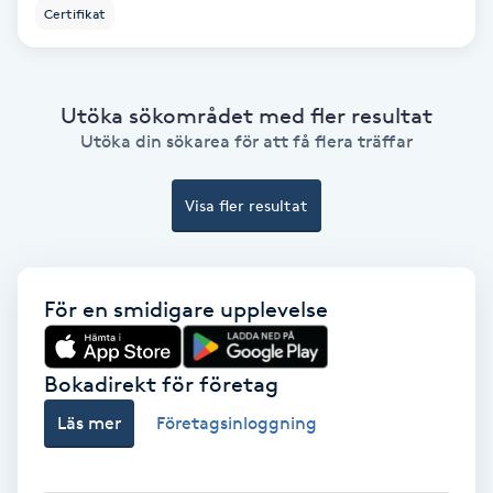
Certifikat
Fotmassage
Fotsvamp
Utöka sökområdet med fler resultat
Utöka din sökarea för att få flera träffar
Fotvård
Visa fler resultat
Fransar
Fransborttagning
För en smidigare upplevelse
Fransfärgning
Bokadirekt för företag
Fransförlängning
Läs mer
Företagsinloggning
Fransförlängning Megavolym