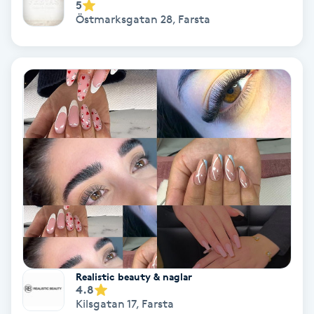
5
Color correction
Östmarksgatan 28
,
Farsta
Cryoterapi
D
Damklippning
Dermapen
Diamantslipning
E
Enzympeeling
Realistic beauty & naglar
Extensions
4.8
Kilsgatan 17
,
Farsta