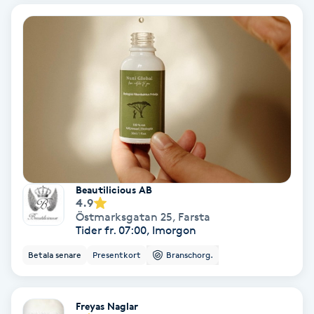
Bottenfärg
Brynformning
Brynfärgning
Brynplockning
Bröllopsuppsättning
Beautilicious AB
4.9
C
Östmarksgatan 25
,
Farsta
Tider fr. 07:00, Imorgon
Celluliter
Betala senare
Presentkort
Branschorg.
Coachning
Freyas Naglar