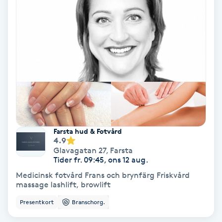
Ansiktsbehandling djuprengörande
B
Babylights
Balayage
Bambumassage
Farsta hud & Fotvård
Barber
4.9
Glavagatan 27
,
Farsta
Tider fr. 09:45, ons 12 aug.
Barnklippning
Medicinsk fotvård Frans och brynfärg Friskvård
massage lashlift, browlift
BIAB
Presentkort
Branschorg.
Blowout