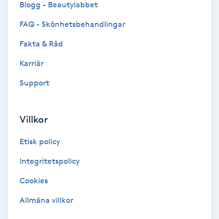
Blogg - Beautylabbet
Bottenfärg
FAQ - Skönhetsbehandlingar
Fakta & Råd
Brynformning
Karriär
Brynfärgning
Support
Brynplockning
Villkor
Bröllopsuppsättning
Etisk policy
C
Integritetspolicy
Celluliter
Cookies
Coachning
Allmäna villkor