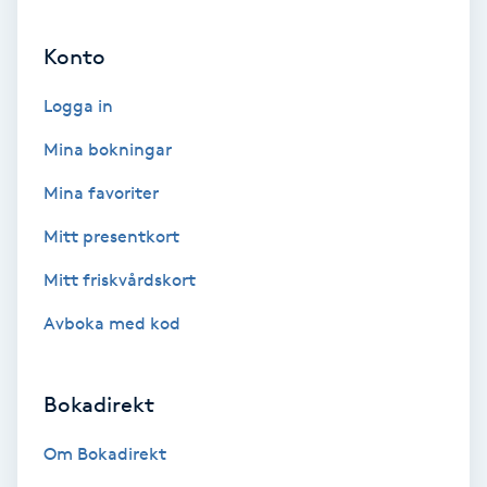
Ansiktsbehandling djuprengörande
Konto
B
Logga in
Babylights
Mina bokningar
Balayage
Mina favoriter
Bambumassage
Mitt presentkort
Mitt friskvårdskort
Barber
Avboka med kod
Barnklippning
Bokadirekt
BIAB
Om Bokadirekt
Blowout