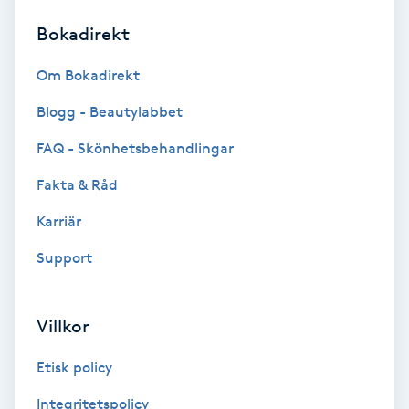
Bokadirekt
Brynformning
Om Bokadirekt
Brynfärgning
Blogg - Beautylabbet
Brynplockning
FAQ - Skönhetsbehandlingar
Fakta & Råd
Bröllopsuppsättning
C
Karriär
Support
Celluliter
Coachning
Villkor
Color correction
Etisk policy
Integritetspolicy