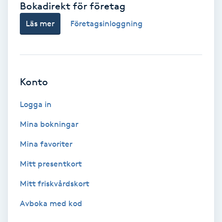
Bokadirekt för företag
Babylights
Läs mer
Företagsinloggning
Balayage
Bambumassage
Konto
Barber
Logga in
Mina bokningar
Barnklippning
Mina favoriter
BIAB
Mitt presentkort
Mitt friskvårdskort
Blowout
Avboka med kod
Bottenfärg