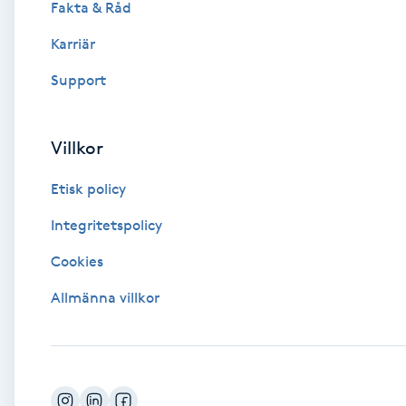
Fakta & Råd
Brynformning
Karriär
Support
Brynfärgning
Brynplockning
Villkor
Etisk policy
Bröllopsuppsättning
C
Integritetspolicy
Cookies
Celluliter
Allmänna villkor
Coachning
Color correction