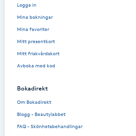
Logga in
Babylights
Mina bokningar
Mina favoriter
Balayage
Mitt presentkort
Bambumassage
Mitt friskvårdskort
Barber
Avboka med kod
Barnklippning
Bokadirekt
BIAB
Om Bokadirekt
Blogg - Beautylabbet
Blowout
FAQ - Skönhetsbehandlingar
Bottenfärg