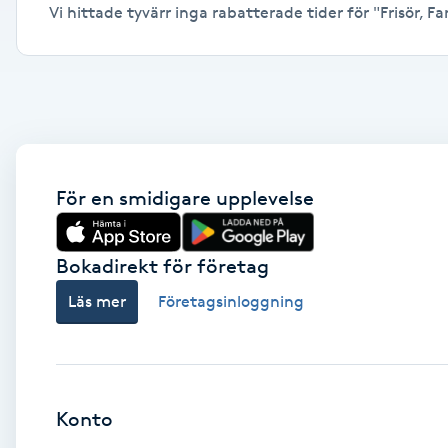
Vi hittade tyvärr inga rabatterade tider för "Frisör, Fa
Alternativmedicin
Andningsmassage
Ansiktslyft utan kirurgi
Aromamassage
För en smidigare upplevelse
Ashtanga Yoga
Bokadirekt för företag
Ayurveda
Läs mer
Företagsinloggning
Ayurvedisk Massage
Ansiktsbehandling djuprengörande
Konto
B