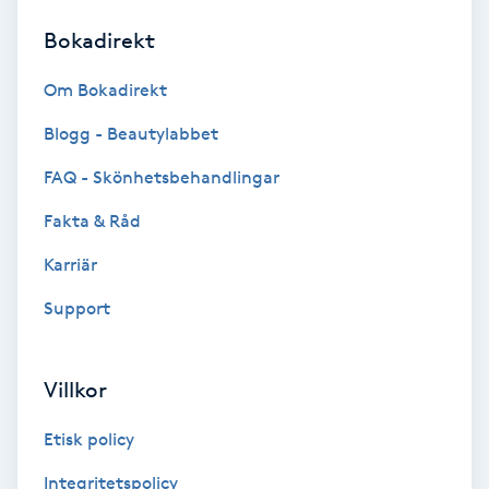
Bokadirekt
Brynformning
Om Bokadirekt
Brynfärgning
Blogg - Beautylabbet
Brynplockning
FAQ - Skönhetsbehandlingar
Fakta & Råd
Bröllopsuppsättning
C
Karriär
Support
Celluliter
Coachning
Villkor
Color correction
Etisk policy
Integritetspolicy