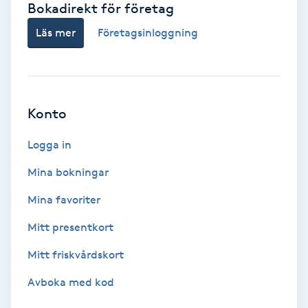
Bokadirekt för företag
Babylights
Läs mer
Företagsinloggning
Balayage
Bambumassage
Konto
Barber
Logga in
Mina bokningar
Barnklippning
Mina favoriter
BIAB
Mitt presentkort
Mitt friskvårdskort
Blowout
Avboka med kod
Bottenfärg