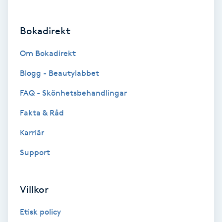
Brynformning
Bokadirekt
Brynfärgning
Om Bokadirekt
Brynplockning
Blogg - Beautylabbet
FAQ - Skönhetsbehandlingar
Bröllopsuppsättning
Fakta & Råd
C
Karriär
Celluliter
Support
Coachning
Villkor
Color correction
Etisk policy