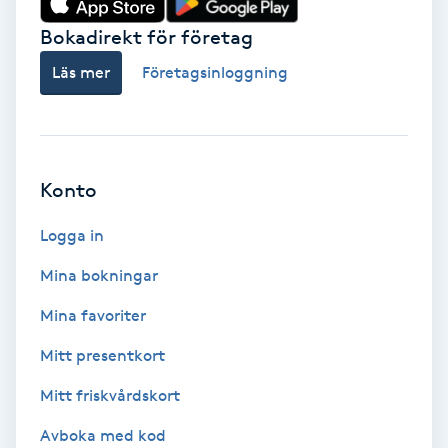
Bokadirekt för företag
Babylights
Läs mer
Företagsinloggning
Balayage
Bambumassage
Konto
Barber
Logga in
Barnklippning
Mina bokningar
BIAB
Mina favoriter
Mitt presentkort
Blowout
Mitt friskvårdskort
Bottenfärg
Avboka med kod