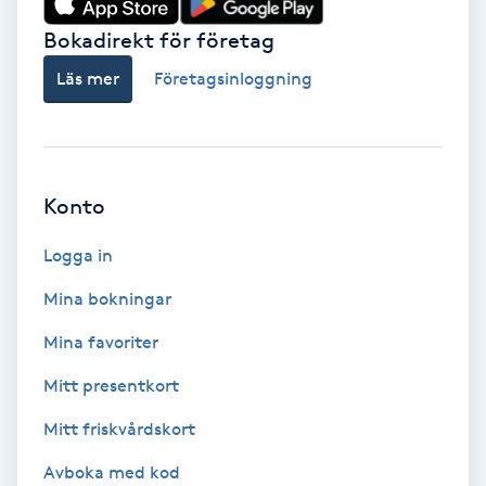
Bokadirekt för företag
Babylights
Läs mer
Företagsinloggning
Balayage
Bambumassage
Konto
Barber
Logga in
Barnklippning
Mina bokningar
BIAB
Mina favoriter
Mitt presentkort
Blowout
Mitt friskvårdskort
Bottenfärg
Avboka med kod