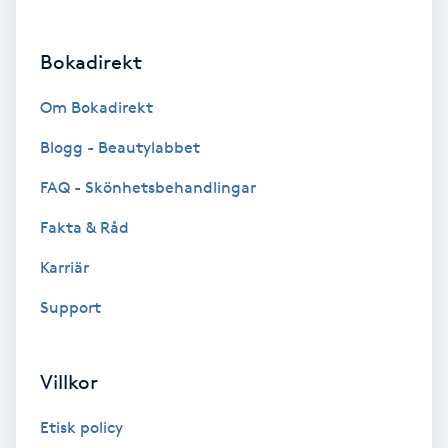
Brynformning
Bokadirekt
Brynfärgning
Om Bokadirekt
Brynplockning
Blogg - Beautylabbet
FAQ - Skönhetsbehandlingar
Bröllopsuppsättning
Fakta & Råd
C
Karriär
Celluliter
Support
Coachning
Villkor
Color correction
Etisk policy