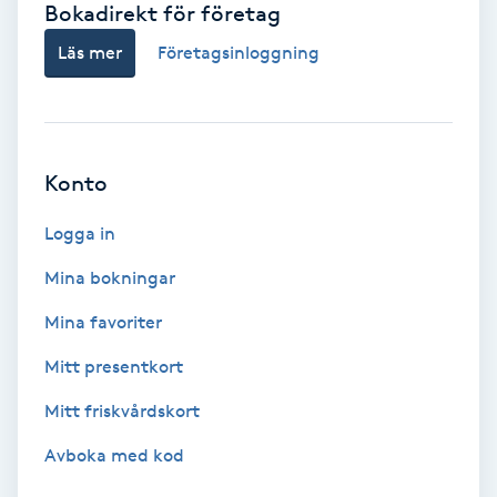
Bokadirekt för företag
Babylights
Läs mer
Företagsinloggning
Balayage
Bambumassage
Konto
Barber
Logga in
Mina bokningar
Barnklippning
Mina favoriter
BIAB
Mitt presentkort
Mitt friskvårdskort
Blowout
Avboka med kod
Bottenfärg