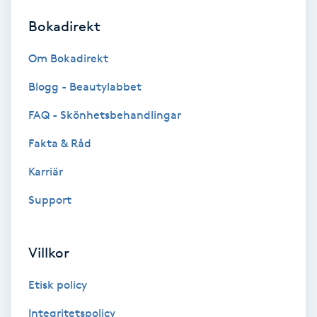
Bokadirekt
Brynformning
Om Bokadirekt
Brynfärgning
Blogg - Beautylabbet
Brynplockning
FAQ - Skönhetsbehandlingar
Fakta & Råd
Bröllopsuppsättning
C
Karriär
Support
Celluliter
Coachning
Villkor
Color correction
Etisk policy
Integritetspolicy