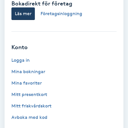
Bokadirekt för företag
Babylights
Läs mer
Företagsinloggning
Balayage
Bambumassage
Konto
Barber
Logga in
Mina bokningar
Barnklippning
Mina favoriter
BIAB
Mitt presentkort
Mitt friskvårdskort
Blowout
Avboka med kod
Bottenfärg