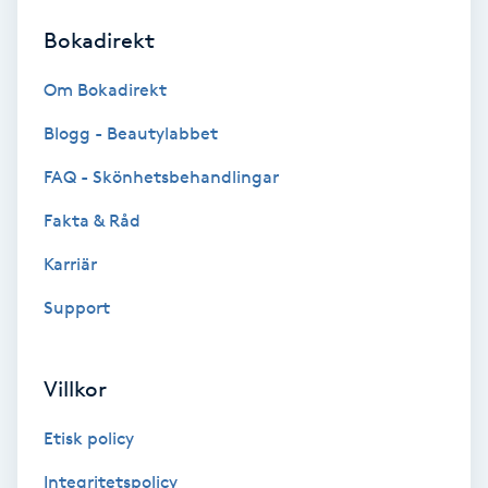
Bokadirekt
Brynformning
Om Bokadirekt
Brynfärgning
Blogg - Beautylabbet
Brynplockning
FAQ - Skönhetsbehandlingar
Fakta & Råd
Bröllopsuppsättning
C
Karriär
Support
Celluliter
Coachning
Villkor
Color correction
Etisk policy
Integritetspolicy