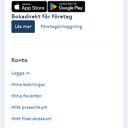
Babylights
Bokadirekt för företag
Balayage
Läs mer
Företagsinloggning
Bambumassage
Barber
Konto
Logga in
Barnklippning
Mina bokningar
BIAB
Mina favoriter
Blowout
Mitt presentkort
Mitt friskvårdskort
Bottenfärg