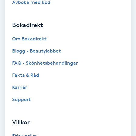
Avboka med kod
Brynformning
Bokadirekt
Brynfärgning
Om Bokadirekt
Brynplockning
Blogg - Beautylabbet
Bröllopsuppsättning
FAQ - Skönhetsbehandlingar
C
Fakta & Råd
Celluliter
Karriär
Support
Coachning
Color correction
Villkor
Etisk policy