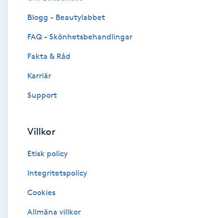
Blogg - Beautylabbet
Brynformning
FAQ - Skönhetsbehandlingar
Brynfärgning
Fakta & Råd
Brynplockning
Karriär
Support
Bröllopsuppsättning
C
Villkor
Celluliter
Etisk policy
Coachning
Integritetspolicy
Cookies
Color correction
Allmäna villkor