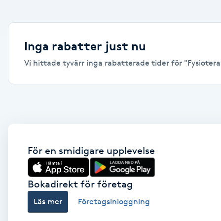
Alternativmedicin
Andningsmassage
Inga rabatter just nu
Vi hittade tyvärr inga rabatterade tider för "Fysioterap
Ansiktslyft utan kirurgi
Aromamassage
Ashtanga Yoga
Ayurveda
För en smidigare upplevelse
Ayurvedisk Massage
Bokadirekt för företag
Läs mer
Företagsinloggning
Ansiktsbehandling djuprengörande
B