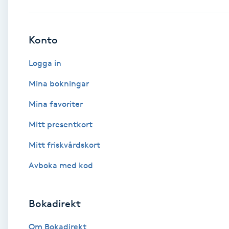
Babylights
Konto
Balayage
Logga in
Bambumassage
Mina bokningar
Mina favoriter
Barber
Mitt presentkort
Barnklippning
Mitt friskvårdskort
BIAB
Avboka med kod
Blowout
Bokadirekt
Bottenfärg
Om Bokadirekt