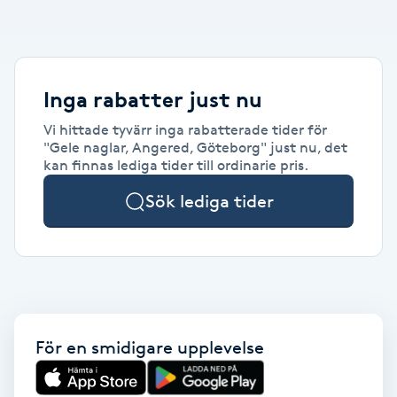
Alternativmedicin
POPULÄRA SÖKNINGAR
POPULÄRA SÖKNINGAR
POPULÄRA SÖKNINGAR
POPULÄRA SÖKNINGAR
POPULÄRA SÖKNINGAR
POPULÄRA SÖKNINGAR
POPULÄRA SÖKNINGAR
Gravidmassage
Personlig träning (PT)
Naglar
Lashlift
Frisör nära mig
Massage nära mig
Naglar nära mig
Lashlift nära mig
Piercing nära mig
Fotvård nära mig
Ansiktsbehandling nära mig
Frisör Västerås
Massage Västerås
Naglar Västerås
Browlift Stockholm
Microneedling Göteborg
Tatuering Göteborg
Yoga Göteborg
Yoga
Andningsmassage
Pedikyr
Browlift
Frisör Stockholm
Massage Stockholm
Naglar Stockholm
Lashlift Stockholm
Piercing Stockholm
Fotvård Stockholm
Ansiktsbehandling Stockholm
Frisör Örebro
Massage Örebro
Naglar Örebro
Browlift Göteborg
Microneedling Malmö
Tatuering Malmö
Hot yoga Stockholm
Hot yoga
Inga rabatter just nu
Microblading
Ansiktslyft utan kirurgi
Frisör Göteborg
Massage Göteborg
Naglar Göteborg
Lashlift Göteborg
Piercing Göteborg
Fotvård Göteborg
Ansiktsbehandling Göteborg
Frisör Linköping
Massage Linköping
Naglar Helsingborg
Browlift Malmö
LPG Stockholm
Tandblekning Stockholm
Hot yoga Malmö
Vi hittade tyvärr inga rabatterade tider för
Akupunktur
Spa
"Gele naglar, Angered, Göteborg" just nu, det
Frisör Malmö
Massage Malmö
Naglar Malmö
Lashlift Malmö
Ansiktsbehandling Malmö
Piercing Malmö
Fotvård Malmö
Frisör Jönköping
Massage Helsingborg
Microblading Stockholm
LPG Göteborg
Spraytan Stockholm
Spa Stockholm
Aromamassage
kan finnas lediga tider till ordinarie pris.
Samtalsterapi
Piercing
Frisör Uppsala
Massage Uppsala
Naglar Uppsala
Browlift nära mig
Microneedling Stockholm
Tatuering Stockholm
Yoga Stockholm
Microblading Göteborg
LPG Malmö
Spraytan Örebro
Spa Göteborg
Sök lediga tider
Spraytan
Ashtanga Yoga
Ayurveda
Ayurvedisk Massage
För en smidigare upplevelse
Ansiktsbehandling djuprengörande
B