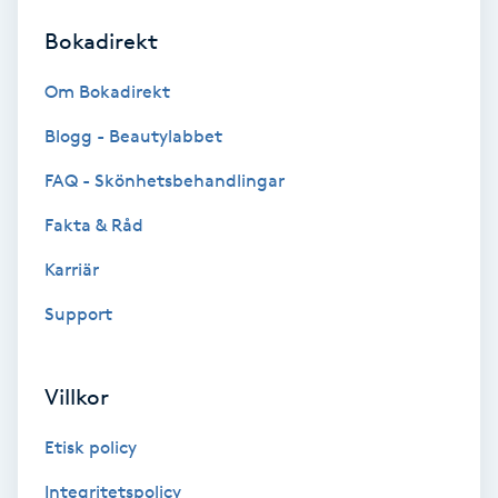
Bokadirekt
Brynformning
Om Bokadirekt
Brynfärgning
Blogg - Beautylabbet
Brynplockning
FAQ - Skönhetsbehandlingar
Fakta & Råd
Bröllopsuppsättning
C
Karriär
Support
Celluliter
Coachning
Villkor
Color correction
Etisk policy
Integritetspolicy