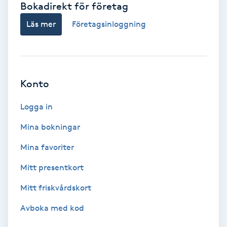
Bokadirekt för företag
Babylights
Läs mer
Företagsinloggning
Balayage
Bambumassage
Konto
Barber
Logga in
Mina bokningar
Barnklippning
Mina favoriter
BIAB
Mitt presentkort
Mitt friskvårdskort
Blowout
Avboka med kod
Bottenfärg