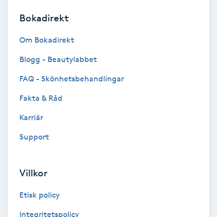
Bokadirekt
Brynformning
Om Bokadirekt
Brynfärgning
Blogg - Beautylabbet
Brynplockning
FAQ - Skönhetsbehandlingar
Fakta & Råd
Bröllopsuppsättning
C
Karriär
Support
Celluliter
Coachning
Villkor
Color correction
Etisk policy
Integritetspolicy