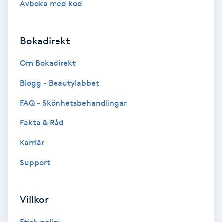
Avboka med kod
Brynformning
Bokadirekt
Brynfärgning
Om Bokadirekt
Brynplockning
Blogg - Beautylabbet
Bröllopsuppsättning
FAQ - Skönhetsbehandlingar
C
Fakta & Råd
Celluliter
Karriär
Support
Coachning
Color correction
Villkor
Etisk policy