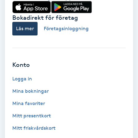
Babylights
Bokadirekt för företag
Balayage
Läs mer
Företagsinloggning
Bambumassage
Barber
Konto
Logga in
Barnklippning
Mina bokningar
BIAB
Mina favoriter
Blowout
Mitt presentkort
Mitt friskvårdskort
Bottenfärg