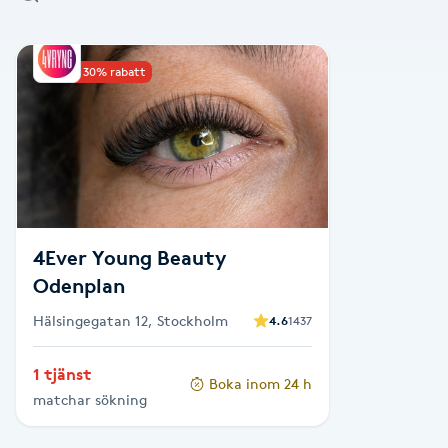
Alternativmedicin
Upp till 30% rabatt
Andningsmassage
Ansiktslyft utan kirurgi
Aromamassage
Ashtanga Yoga
4Ever Young Beauty
Odenplan
Ayurveda
Hälsingegatan 12, Stockholm
4.6
1437
Ayurvedisk Massage
1 tjänst
Boka inom 24 h
matchar sökning
Ansiktsbehandling djuprengörande
B