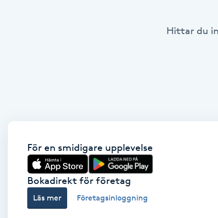
Babylights
Hittar du i
Balayage
Bambumassage
Barber
Barnklippning
För en smidigare upplevelse
BIAB
Bokadirekt för företag
Blowout
Läs mer
Företagsinloggning
Bottenfärg