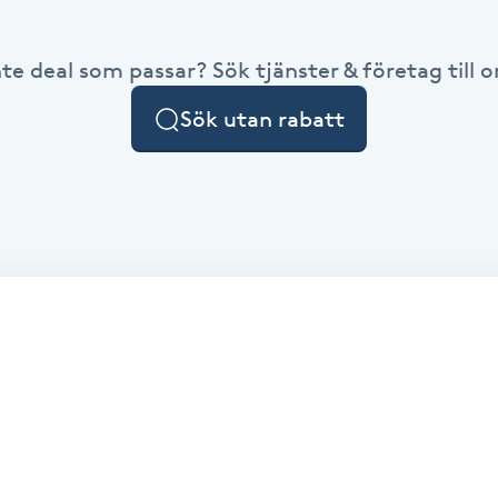
nte deal som passar? Sök tjänster & företag till or
Sök utan rabatt