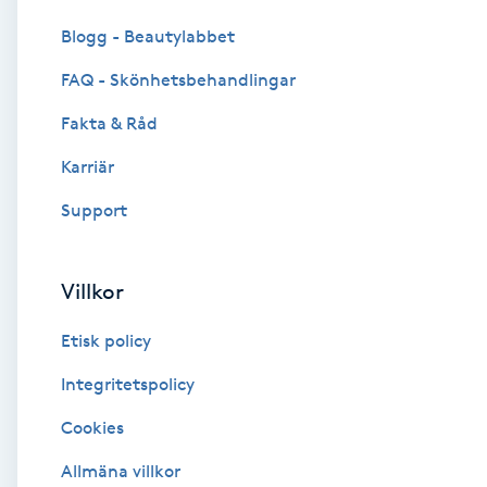
Cryoterapi
Blogg - Beautylabbet
D
FAQ - Skönhetsbehandlingar
Damklippning
Fakta & Råd
Dermapen
Karriär
Support
Diamantslipning
E
Villkor
Enzympeeling
Etisk policy
Extensions
Integritetspolicy
Cookies
Extensions borttagning
Allmäna villkor