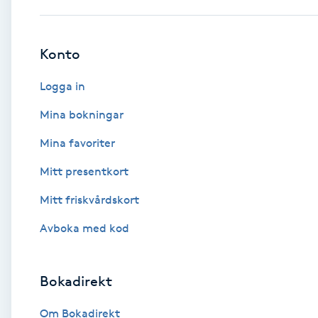
Brynformning
Konto
Brynfärgning
Logga in
Brynplockning
Mina bokningar
Mina favoriter
Bröllopsuppsättning
Mitt presentkort
C
Mitt friskvårdskort
Celluliter
Avboka med kod
Coachning
Bokadirekt
Color correction
Om Bokadirekt