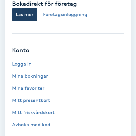
Bokadirekt för företag
Babylights
Läs mer
Företagsinloggning
Balayage
Bambumassage
Konto
Barber
Logga in
Mina bokningar
Barnklippning
Mina favoriter
BIAB
Mitt presentkort
Mitt friskvårdskort
Blowout
Avboka med kod
Bottenfärg