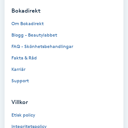
Bokadirekt
Brynformning
Om Bokadirekt
Brynfärgning
Blogg - Beautylabbet
Brynplockning
FAQ - Skönhetsbehandlingar
Fakta & Råd
Bröllopsuppsättning
C
Karriär
Support
Celluliter
Coachning
Villkor
Color correction
Etisk policy
Integritetspolicy