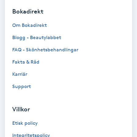
Bokadirekt
Brynformning
Om Bokadirekt
Brynfärgning
Blogg - Beautylabbet
Brynplockning
FAQ - Skönhetsbehandlingar
Fakta & Råd
Bröllopsuppsättning
C
Karriär
Support
Celluliter
Coachning
Villkor
Color correction
Etisk policy
Integritetspolicy