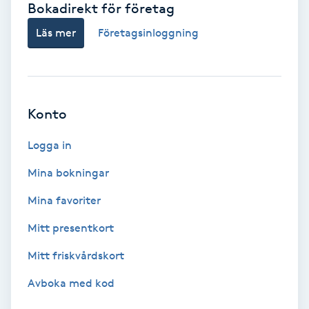
Bokadirekt för företag
Babylights
Läs mer
Företagsinloggning
Balayage
Bambumassage
Konto
Barber
Logga in
Mina bokningar
Barnklippning
Mina favoriter
BIAB
Mitt presentkort
Mitt friskvårdskort
Blowout
Avboka med kod
Bottenfärg