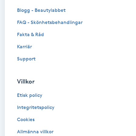
Cryoterapi
Blogg - Beautylabbet
D
FAQ - Skönhetsbehandlingar
Damklippning
Fakta & Råd
Dermapen
Karriär
Support
Diamantslipning
E
Villkor
Enzympeeling
Etisk policy
Extensions
Integritetspolicy
Cookies
Extensions borttagning
Allmänna villkor