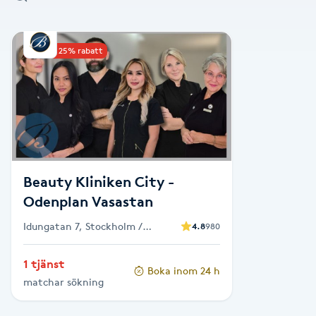
Alternativmedicin
Upp till 25% rabatt
Andningsmassage
Ansiktslyft utan kirurgi
Aromamassage
Ashtanga Yoga
Beauty Kliniken City -
Odenplan Vasastan
Ayurveda
Idungatan 7, Stockholm /
4.8
980
Odenplan
Ayurvedisk Massage
1 tjänst
Boka inom 24 h
matchar sökning
Ansiktsbehandling djuprengörande
B