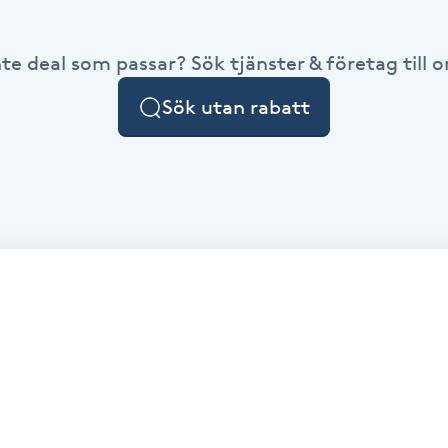
nte deal som passar? Sök tjänster & företag till or
Sök utan rabatt