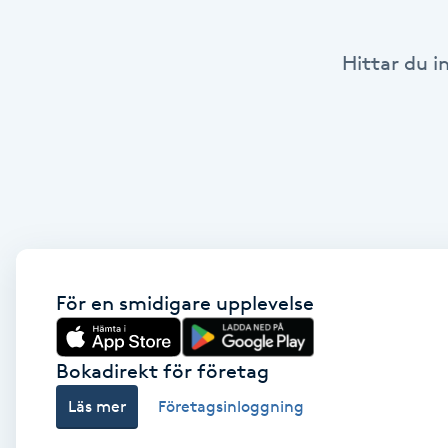
Babylights
Hittar du i
Balayage
Bambumassage
Barber
Barnklippning
För en smidigare upplevelse
BIAB
Bokadirekt för företag
Blowout
Läs mer
Företagsinloggning
Bottenfärg