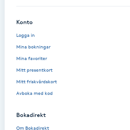
Brynformning
Konto
Brynfärgning
Logga in
Brynplockning
Mina bokningar
Mina favoriter
Bröllopsuppsättning
Mitt presentkort
C
Mitt friskvårdskort
Celluliter
Avboka med kod
Coachning
Bokadirekt
Color correction
Om Bokadirekt