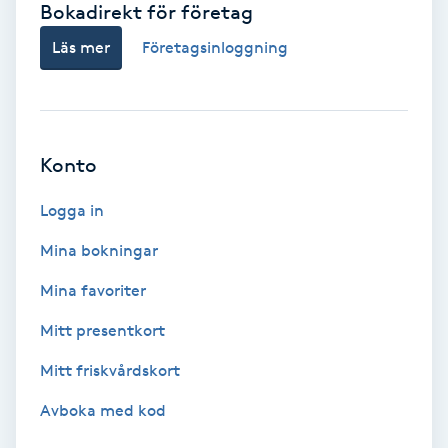
Bokadirekt för företag
Babylights
Läs mer
Företagsinloggning
Balayage
Bambumassage
Konto
Barber
Logga in
Mina bokningar
Barnklippning
Mina favoriter
BIAB
Mitt presentkort
Mitt friskvårdskort
Blowout
Avboka med kod
Bottenfärg