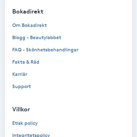
Bokadirekt
Brynformning
Om Bokadirekt
Brynfärgning
Blogg - Beautylabbet
Brynplockning
FAQ - Skönhetsbehandlingar
Fakta & Råd
Bröllopsuppsättning
C
Karriär
Support
Celluliter
Coachning
Villkor
Color correction
Etisk policy
Integritetspolicy