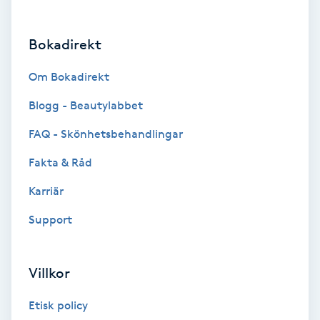
Brynformning
Bokadirekt
Brynfärgning
Om Bokadirekt
Brynplockning
Blogg - Beautylabbet
FAQ - Skönhetsbehandlingar
Bröllopsuppsättning
Fakta & Råd
C
Karriär
Celluliter
Support
Coachning
Villkor
Color correction
Etisk policy