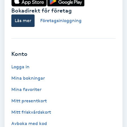
Bokadirekt för företag
Babylights
Läs mer
Företagsinloggning
Balayage
Bambumassage
Konto
Barber
Logga in
Barnklippning
Mina bokningar
BIAB
Mina favoriter
Mitt presentkort
Blowout
Mitt friskvårdskort
Bottenfärg
Avboka med kod