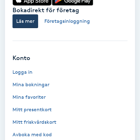
Bokadirekt för företag
Babylights
Läs mer
Företagsinloggning
Balayage
Bambumassage
Konto
Barber
Logga in
Barnklippning
Mina bokningar
Mina favoriter
BIAB
Mitt presentkort
Blowout
Mitt friskvårdskort
Bottenfärg
Avboka med kod