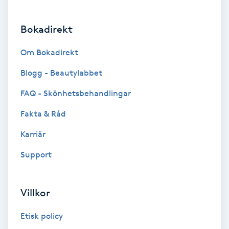
Brynformning
Bokadirekt
Brynfärgning
Om Bokadirekt
Blogg - Beautylabbet
Brynplockning
FAQ - Skönhetsbehandlingar
Bröllopsuppsättning
Fakta & Råd
C
Karriär
Celluliter
Support
Coachning
Villkor
Color correction
Etisk policy