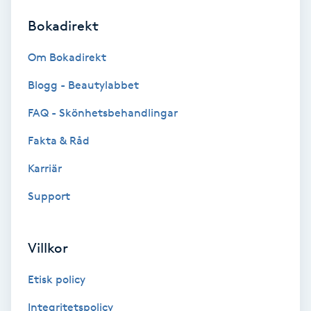
Bokadirekt
Brynformning
Om Bokadirekt
Brynfärgning
Blogg - Beautylabbet
Brynplockning
FAQ - Skönhetsbehandlingar
Fakta & Råd
Bröllopsuppsättning
C
Karriär
Support
Celluliter
Coachning
Villkor
Color correction
Etisk policy
Integritetspolicy