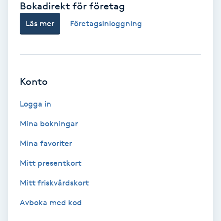
Bokadirekt för företag
Babylights
Läs mer
Företagsinloggning
Balayage
Bambumassage
Konto
Barber
Logga in
Mina bokningar
Barnklippning
Mina favoriter
BIAB
Mitt presentkort
Mitt friskvårdskort
Blowout
Avboka med kod
Bottenfärg