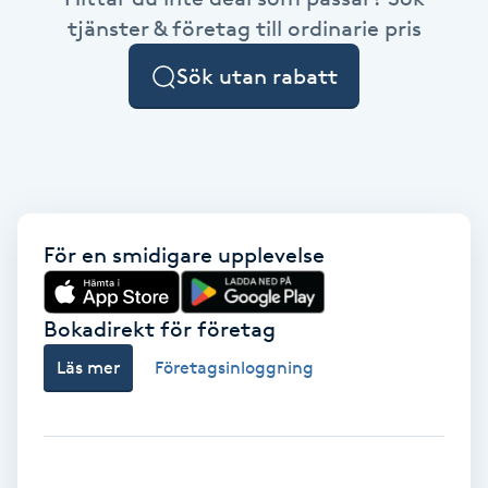
Cryoterapi
tjänster & företag till ordinarie pris
D
Sök utan rabatt
Damklippning
Dermapen
Diamantslipning
E
För en smidigare upplevelse
Enzympeeling
Bokadirekt för företag
Extensions
Läs mer
Företagsinloggning
Extensions borttagning
Eyeliner-tatuering