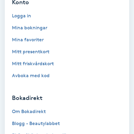
Konto
F
Logga in
Face framing
Mina bokningar
Faceliftmassage
Mina favoriter
Mitt presentkort
Fet hårbotten
Mitt friskvårdskort
Fettreducering
Avboka med kod
Fibromassage
Bokadirekt
Fillers
Om Bokadirekt
Fotmassage
Blogg - Beautylabbet