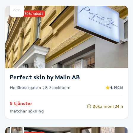
Babylights
Upp till 30% rabatt
Balayage
Bambumassage
Barber
Perfect skin by Malin AB
Barnklippning
Holländargatan 29, Stockholm
4.9
1028
BIAB
5 tjänster
Boka inom 24 h
Blowout
matchar sökning
Bottenfärg