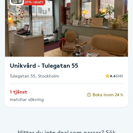
Upp till 20% rabatt
Brynformning
Brynfärgning
Brynplockning
Bröllopsuppsättning
Unikvård - Tulegatan 55
C
Tulegatan 55, Stockholm
4.6
2245
Celluliter
1 tjänst
Boka inom 24 h
matchar sökning
Coachning
Color correction
Hittar du inte deal som passar? Sök