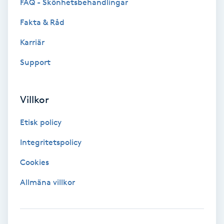
FAQ - Skönhetsbehandlingar
Fotsvamp
Fakta & Råd
Fotvård
Karriär
Support
Fransar
Fransborttagning
Villkor
Fransfärgning
Etisk policy
Integritetspolicy
Fransförlängning
Cookies
Fransförlängning Megavolym
Allmäna villkor
Fransförlängning Volym