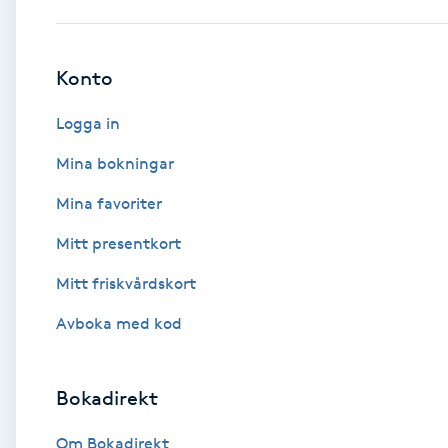
Babylights
Konto
Balayage
Logga in
Bambumassage
Mina bokningar
Mina favoriter
Barber
Mitt presentkort
Barnklippning
Mitt friskvårdskort
BIAB
Avboka med kod
Blowout
Bokadirekt
Bottenfärg
Om Bokadirekt