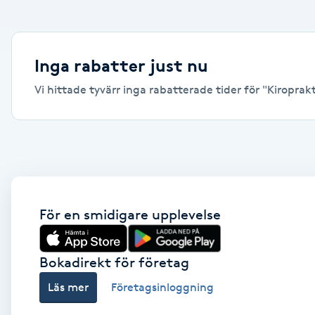
Alternativmedicin
Andningsmassage
Inga rabatter just nu
Vi hittade tyvärr inga rabatterade tider för "Kiroprakt
Ansiktslyft utan kirurgi
Aromamassage
Ashtanga Yoga
Ayurveda
För en smidigare upplevelse
Ayurvedisk Massage
Bokadirekt för företag
Läs mer
Företagsinloggning
Ansiktsbehandling djuprengörande
B