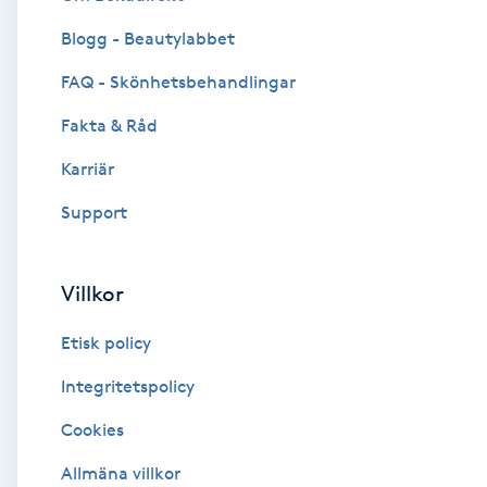
Blogg - Beautylabbet
Brynformning
FAQ - Skönhetsbehandlingar
Brynfärgning
Fakta & Råd
Brynplockning
Karriär
Support
Bröllopsuppsättning
C
Villkor
Celluliter
Etisk policy
Coachning
Integritetspolicy
Cookies
Color correction
Allmäna villkor